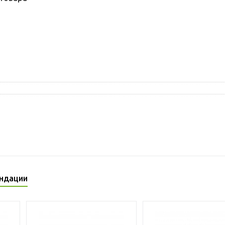
ндации