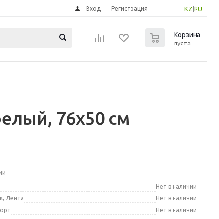
Вход
Регистрация
KZ
|
RU
0
Корзина
пуста
елый, 76x50 см
ии
а
Нет в наличии
к, Лента
Нет в наличии
порт
Нет в наличии