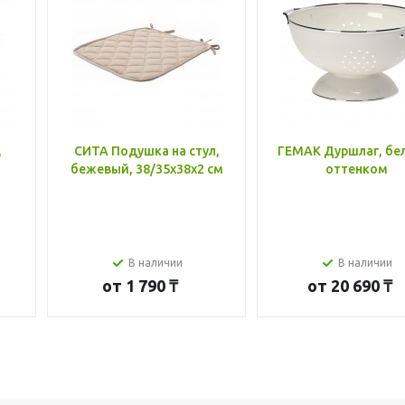
,
СИТА Подушка на стул,
ГЕМАК Дуршлаг, бе
бежевый, 38/35x38x2 см
оттенком
В наличии
В наличии
от
1 790 ₸
от
20 690 ₸