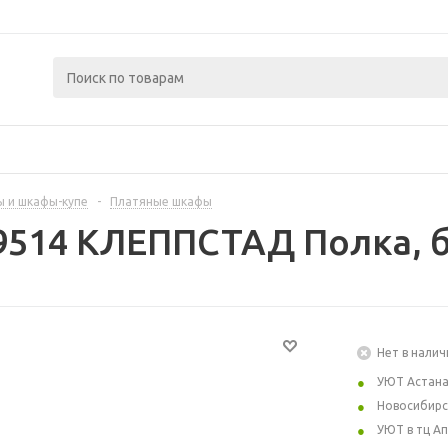
 и шкафы-купе
-
Платяные шкафы
9514 КЛЕППСТАД Полка, б
Нет в налич
УЮТ Астан
Новосибирс
УЮТ в тц А