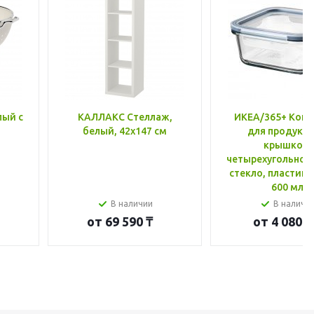
лый с
КАЛЛАКС Стеллаж,
ИКЕА/365+ Конт
белый, 42x147 см
для продукто
крышкой,
четырехугольной
стекло, пластик 
600 мл
В наличии
В наличи
от
69 590 ₸
от
4 080 ₸