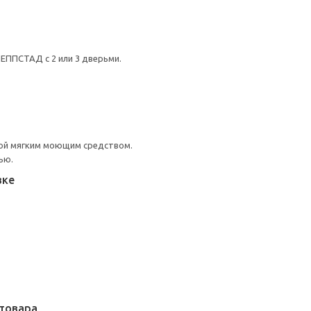
ЕППСТАД с 2 или 3 дверьми.
ой мягким моющим средством.
ью.
вке
товара