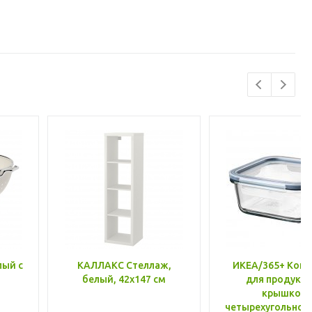
лый с
КАЛЛАКС Стеллаж,
ИКЕА/365+ Конт
белый, 42x147 см
для продукто
крышкой,
четырехугольной