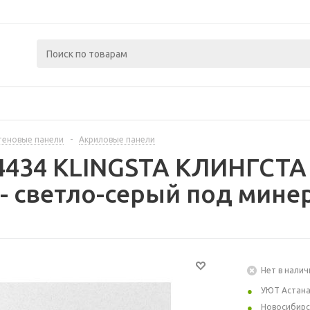
теновые панели
-
Акриловые панели
4434 KLINGSTA КЛИНГСТА
 - светло-серый под минер
Нет в налич
УЮТ Астан
Новосибирс