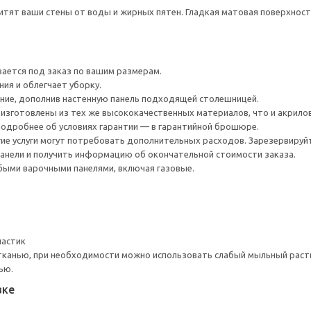
тят ваши стены от воды и жирных пятен. Гладкая матовая поверхность
вается под заказ по вашим размерам.
ия и облегчает уборку.
ние, дополнив настенную панель подходящей столешницей.
изготовлены из тех же высококачественных материалов, что и акрил
 Подробнее об условиях гарантии — в гарантийной брошюре.
гие услуги могут потребовать дополнительных расходов. Зарезервируй
анели и получить информацию об окончательной стоимости заказа.
быми варочными панелями, включая газовые.
ластик
тканью, при необходимости можно использовать слабый мыльный раст
ью.
вке