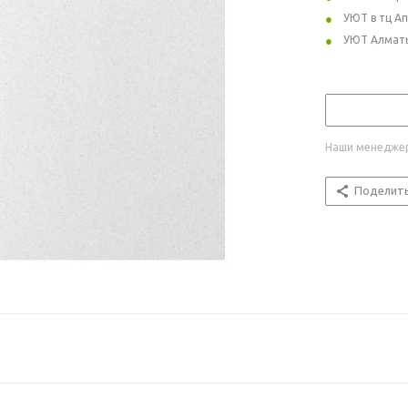
УЮТ в тц А
УЮТ Алмат
Наши менеджер
Поделит