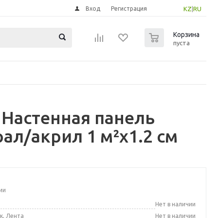
Вход
Регистрация
KZ
|
RU
0
Корзина
пуста
 Настенная панель
ал/акрил 1 м²x1.2 см
ии
а
Нет в наличии
к, Лента
Нет в наличии