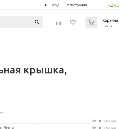
Вход
Регистрация
KZ
|
RU
0
Корзина
пуста
ьная крышка,
ии
а
Нет в наличии
к, Лента
Нет в наличии