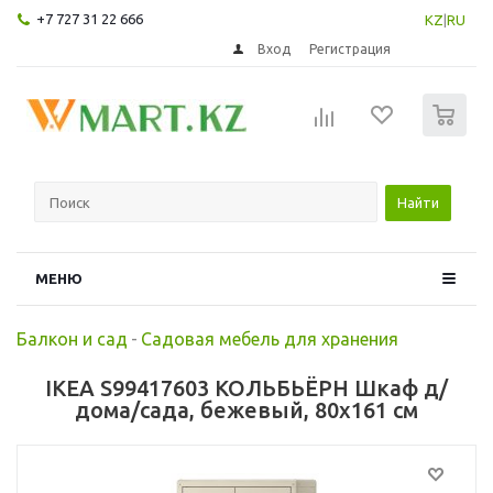
+7 727 31 22 666
KZ
|
RU
Вход
Регистрация
0
Найти
МЕНЮ
Балкон и сад
-
Садовая мебель для хранения
IKEA S99417603 КОЛЬБЬЁРН Шкаф д/
дома/сада, бежевый, 80x161 см