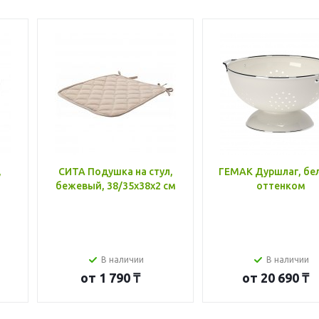
,
СИТА Подушка на стул,
ГЕМАК Дуршлаг, бе
бежевый, 38/35x38x2 см
оттенком
В наличии
В наличии
от
1 790 ₸
от
20 690 ₸