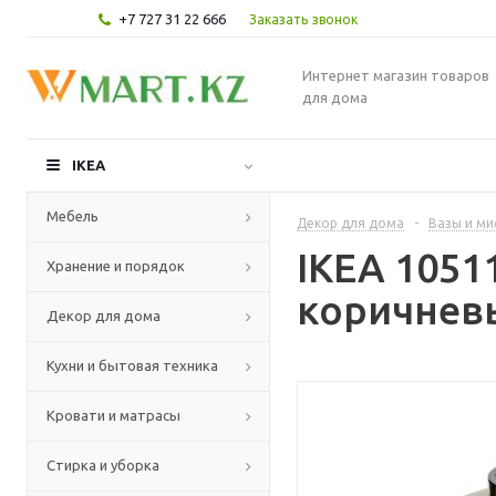
+7 727 31 22 666
Заказать звонок
Интернет магазин товаров
для дома
IKEA
Мебель
Декор для дома
-
Вазы и ми
IKEA 1051
Хранение и порядок
коричневы
Декор для дома
Кухни и бытовая техника
Кровати и матрасы
Стирка и уборка