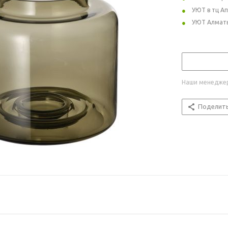
УЮТ в тц А
УЮТ Алмат
Наши менеджер
Поделит