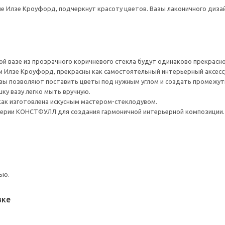
 Илзе Кроуфорд, подчеркнут красоту цветов. Вазы лаконичного диза
ной вазе из прозрачного коричневого стекла будут одинаково прекрасн
 Илзе Кроуфорд, прекрасны как самостоятельный интерьерный аксессуа
азы позволяют поставить цветы под нужным углом и создать промежут
у вазу легко мыть вручную.
 как изготовлена искусным мастером-стеклодувом.
серии КОНСТФУЛЛ для создания гармоничной интерьерной композиции.
ью.
вке