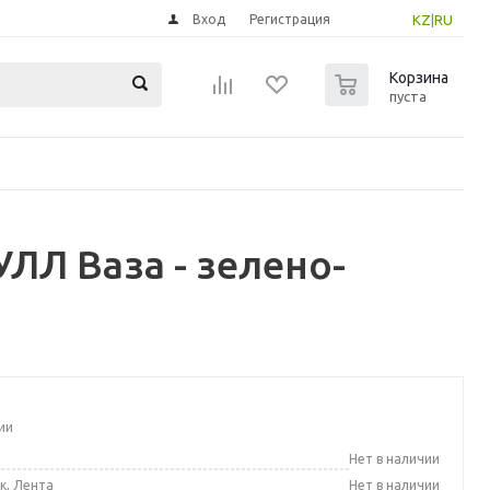
Вход
Регистрация
KZ
|
RU
0
Корзина
пуста
ЛЛ Ваза - зелено-
ии
а
Нет в наличии
к, Лента
Нет в наличии