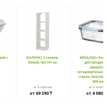
лый с
КАЛЛАКС Стеллаж,
ИКЕА/365+ Конт
белый, 42x147 см
для продукто
крышкой,
четырехугольной
стекло, пластик 
600 мл
В наличии
В наличи
от
69 590 ₸
от
4 080 ₸