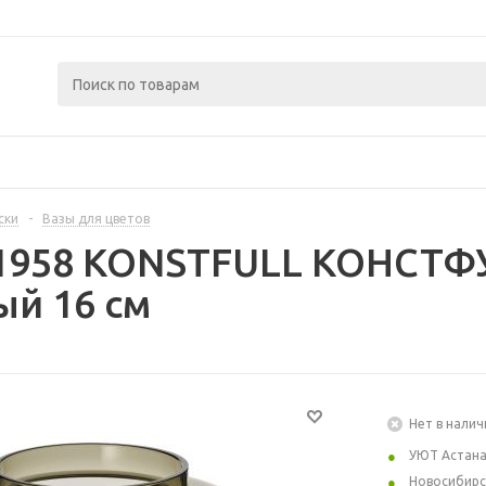
ски
-
Вазы для цветов
1958 KONSTFULL КОНСТФУ
й 16 см
Нет в налич
УЮТ Астан
Новосибирс