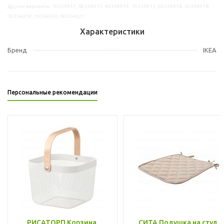
Другие варианты: 70354917, 80354912, 40354914, 10354915, 90354916, 50354918,
30354919, 10354920, 90354921
Характеристики
Бренд
IKEA
Персональные рекомендации
РИСАТОРП Корзина,
СИТА Подушка на стул,