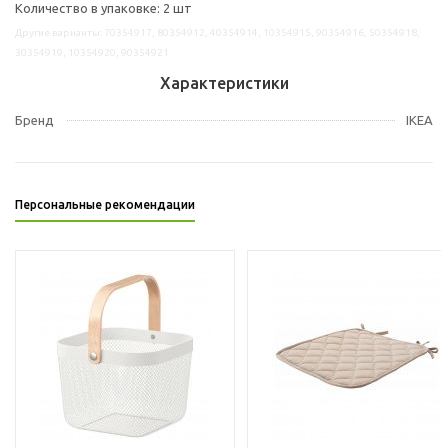
Количество в упаковке: 2 шт
Другие варианты: 70354917, 80354912, 40354914, 10354915, 90354916, 50354918,
30354919, 10354920, 90354921
Характеристики
Бренд
IKEA
Персональные рекомендации