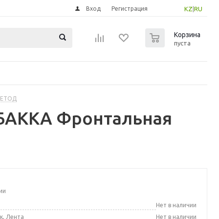
Вход
Регистрация
KZ
|
RU
0
Корзина
пуста
МЕТОД
БАККА Фронтальная
ии
а
Нет в наличии
к, Лента
Нет в наличии