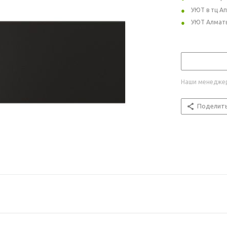
УЮТ в тц А
УЮТ Алмат
Наши менеджер
Поделит