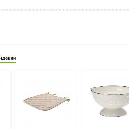
ндации