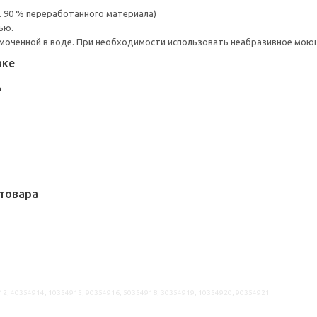
. 90 % переработанного материала)
ью.
моченной в воде. При необходимости использовать неабразивное мою
вке
А
товара
12, 40354914, 10354915, 90354916, 50354918, 30354919, 10354920, 90354921