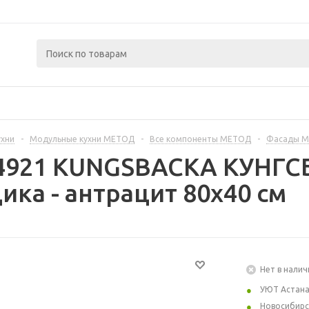
ухни
-
Модульные кухни МЕТОД
-
Все компоненты МЕТОД
-
Фасады 
54921 KUNGSBACKA КУНГС
ика - антрацит 80x40 см
Нет в налич
УЮТ Астан
Новосибирс