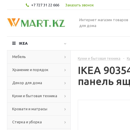
+7 727 31 22 666
Заказать звонок
Интернет магазин товаров
для дома
IKEA
Мебель
Кухни и бытовая техника
-
К
IKEA 903
Хранение и порядок
панель ящ
Декор для дома
Кухни и бытовая техника
Кровати и матрасы
Стирка и уборка