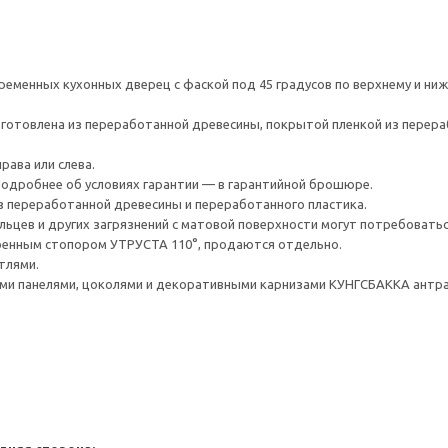
ременных кухонных дверец с фаской под 45 градусов по верхнему и ни
готовлена из переработанной древесины, покрытой пленкой из перераб
рава или слева.
 Подробнее об условиях гарантии — в гарантийной брошюре.
з переработанной древесины и переработанного пластика.
льцев и других загрязнений с матовой поверхности могут потребовать
оенным стопором УТРУСТА 110°, продаются отдельно.
тлями.
и панелями, цоколями и декоративными карнизами КУНГСБАККА антра