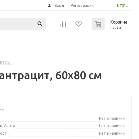
Вход
Регистрация
KZ
|
RU
0
Корзина
пуста
МЕТОД
антрацит, 60x80 см
ии
а
Нет в наличии
к, Лента
Нет в наличии
порт
Нет в наличии