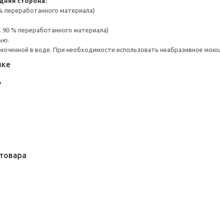
дняя сторона:
 % переработанного материала)
. 90 % переработанного материала)
ью.
моченной в воде. При необходимости использовать неабразивное мою
вке
А
товара