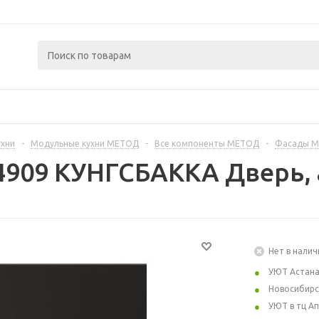
ухни
-
Модульные кухни МЕТОД
-
Все компоненты МЕТОД
-
Фасады 
4909 КУНГСБАККА Дверь, 
Нет в налич
УЮТ Астан
Новосибирс
УЮТ в тц А