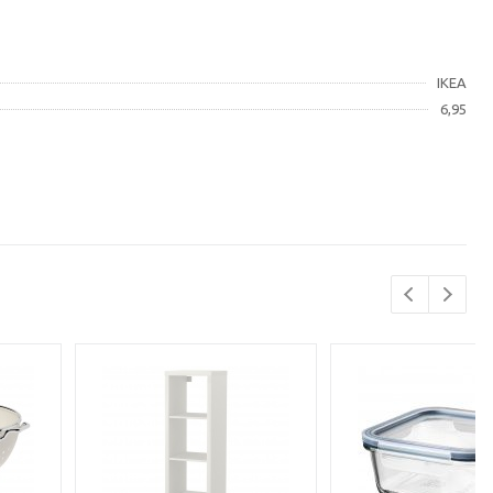
IKEA
6,95