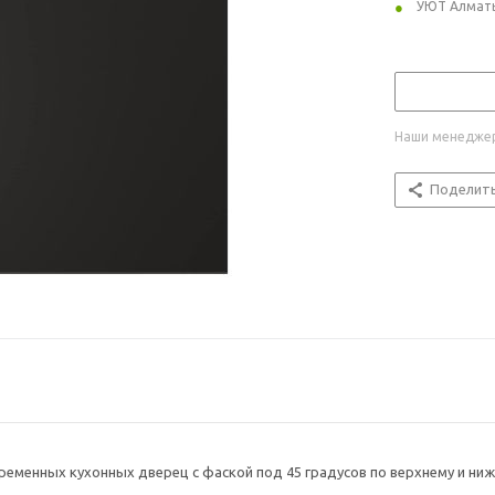
УЮТ Алмат
Наши менеджер
Поделит
ременных кухонных дверец с фаской под 45 градусов по верхнему и ни