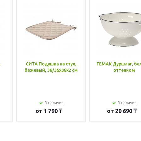
,
СИТА Подушка на стул,
ГЕМАК Дуршлаг, бе
бежевый, 38/35x38x2 см
оттенком
В наличии
В наличии
от
1 790 ₸
от
20 690 ₸