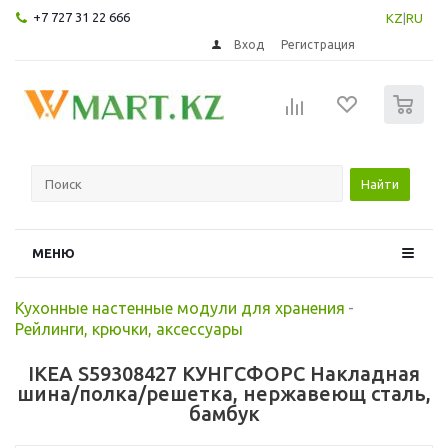
+7 727 31 22 666
KZ
|
RU
Вход
Регистрация
0
Найти
МЕНЮ
Кухонные настенные модули для хранения
-
Рейлинги, крючки, аксессуары
IKEA S59308427 КУНГСФОРС Накладная
шина/полка/решетка, нержавеющ сталь,
бамбук