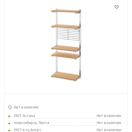
Нет в наличии
УЮТ Астана
Нет в наличии
Новосибирск, Лента
Нет в наличии
УЮТ в тц Апорт
Нет в наличии