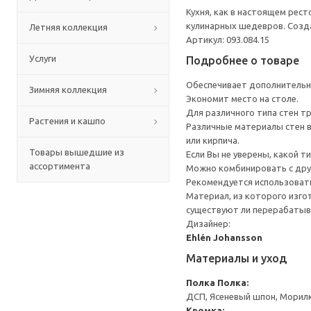
Кухня, как в настоящем рес
кулинарных шедевров. Созда
Летняя коллекция
Артикул: 093.084.15
Услуги
Подробнее о товаре
Обеспечивает дополнительно
Зимняя коллекция
Экономит место на столе.
Для различного типа стен т
Растения и кашпо
Различные материалы стен в
или кирпича.
Товары вышедшие из
Если Вы не уверены, какой т
ассортимента
Можно комбинировать с дру
Рекомендуется использоват
Материал, из которого изго
существуют ли перерабатыв
Дизайнер:
Ehlén Johansson
Материалы и уход
Полка
Полка:
ДСП, Ясеневый шпон, Морил
Кромка: