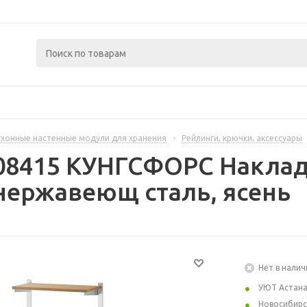
ухонные настенные модули для хранения
-
Рейлинги, крючки, аксессуары
308415 КУНГСФОРС Наклад
нержавеющ сталь, ясень
Нет в налич
УЮТ Астан
Новосибирс