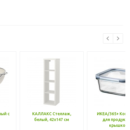
лый с
КАЛЛАКС Стеллаж,
ИКЕА/365+ Конт
белый, 42x147 см
для продукто
крышкой,