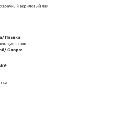
розрачный акриловый лак
а/ Планка:
веющая сталь
ой/ Опора:
вке
етка