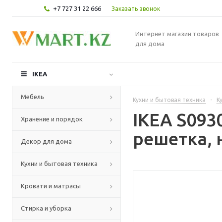
+7 727 31 22 666
Заказать звонок
Интернет магазин товаров
для дома
IKEA
Мебель
Кухни и бытовая техника
-
К
IKEA S09
Хранение и порядок
решетка, 
Декор для дома
Кухни и бытовая техника
Кровати и матрасы
Стирка и уборка