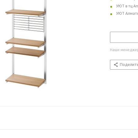
УЮТ в тц А
УЮТ Алмат
Наши менеджер
Поделит