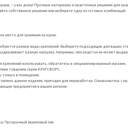
торане, – у вас дома! Прочные материалы и практичные решения для х
йте собственное решение или выберите одну из готовых комбинаций.
е место для хранения на кухне.
ребуются разные виды креплений. Выберите подходящие для ваших стен 
ыдерживают разную нагрузку. Например, гипсокартон не может выдер
ип креплений использовать, обратитесь в специализированный магазин.
гими товарами серии КУНГСФОРС.
ь только в помещении.
товлено данное изделие, пригоден для переработки. Ознакомьтесь с пр
ающие предприятия в вашем регионе.
ка, Прозрачный акриловый лак