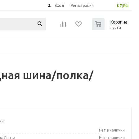
Вход
Регистрация
KZ
|
RU
0
Корзина
пуста
ная шина/полка/
ии
а
Нет в наличии
к, Лента
Нет в наличии