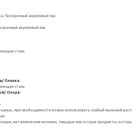
ка, Прозрачный акриловый лак
розрачный акриловый лак
веющая сталь
а/ Планка:
веющая сталь
ой/ Опора:
а
тканью, при необходимости можно использовать слабый мыльный раст
ью.
рошки, металлические мочалки, твердые или острые предметы, котор