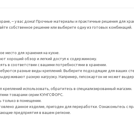
торане, – у вас дома! Прочные материалы и практичные решения для х
йте собственное решение или выберите одну из готовых комбинаций.
е место для хранения на кухне.
ют хороший обзор и легкий доступ к содержимому.
ть в соответствии с вашими потребностями в хранении.
ребуются разные виды креплений. Выберите подходящие для ваших стен 
ыдерживают разную нагрузку. Например, гипсокартон не может выдер
ип креплений использовать, обратитесь в специализированный магазин.
гими товарами серии КУНГСФОРС.
ь только в помещении.
товлено данное изделие, пригоден для переработки. Ознакомьтесь с пр
ающие предприятия в вашем регионе.