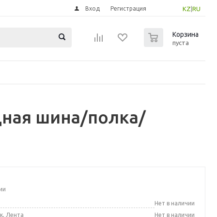
Вход
Регистрация
KZ
|
RU
0
Корзина
пуста
ная шина/полка/
ии
а
Нет в наличии
к, Лента
Нет в наличии