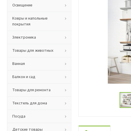
Освещение
Ковры и напольные
покрытия
Электроника
Товары для животных
Ванная
Балкон и сад
Товары для ремонта
Текстиль для дома
Посуда
Детские товары