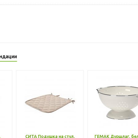
ндации
,
СИТА Подушка на стул,
ГЕМАК Дуршлаг, бе