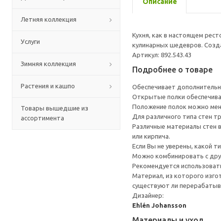
Описание
Летняя коллекция
Кухня, как в настоящем рес
Услуги
кулинарных шедевров. Созда
Артикул: 892.543.43
Зимняя коллекция
Подробнее о товаре
Растения и кашпо
Обеспечивает дополнительно
Открытые полки обеспечива
Положение полок можно меня
Товары вышедшие из
Для различного типа стен т
ассортимента
Различные материалы стен в
или кирпича.
Если Вы не уверены, какой т
Можно комбинировать с дру
Рекомендуется использоват
Материал, из которого изго
существуют ли перерабатыв
Дизайнер:
Ehlén Johansson
Материалы и уход