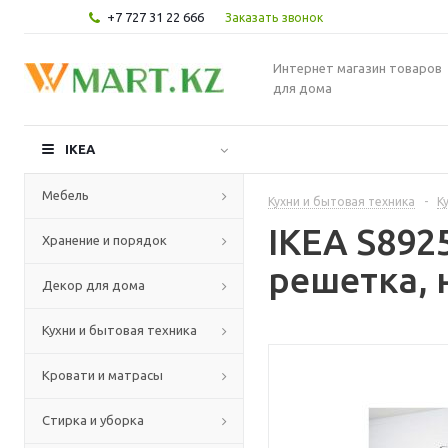
+7 727 31 22 666
Заказать звонок
Интернет магазин товаров
для дома
IKEA
Мебель
Кухни и бытовая техника
-
К
IKEA S89
Хранение и порядок
решетка, 
Декор для дома
Кухни и бытовая техника
Кровати и матрасы
Стирка и уборка