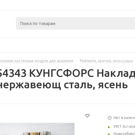
ухонные настенные модули для хранения
-
Рейлинги, крючки, аксессуары
254343 КУНГСФОРС Наклад
нержавеющ сталь, ясень
Нет в налич
УЮТ Астан
Новосибирс