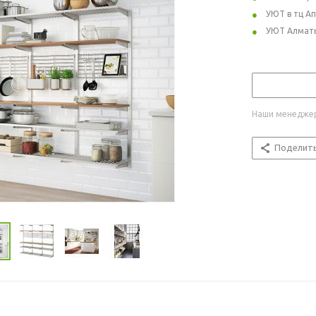
УЮТ в тц А
УЮТ Алмат
Наши менеджер
Поделит