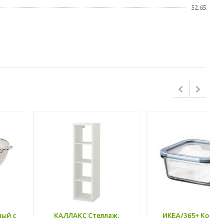
52,65
лый с
КАЛЛАКС Стеллаж,
ИКЕА/365+ Конт