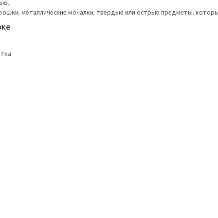
ью.
рошки, металлические мочалки, твердые или острые предметы, котор
вке
етка