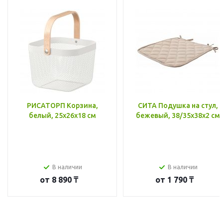
РИСАТОРП Корзина,
СИТА Подушка на стул,
белый, 25x26x18 см
бежевый, 38/35x38x2 см
В наличии
В наличии
от
8 890 ₸
от
1 790 ₸