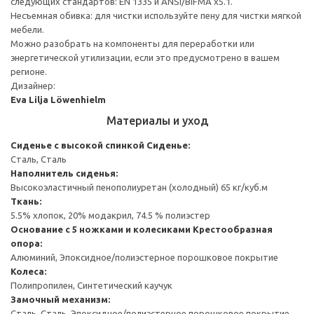
следующих стандартов: EN 1335 и ANSI/BIFMA x5.1.
Несъемная обивка: для чистки используйте пену для чистки мягкой
мебели.
Можно разобрать на компоненты для переработки или
энергетической утилизации, если это предусмотрено в вашем
регионе.
Дизайнер:
Eva Lilja Löwenhielm
Материалы и уход
Сиденье с высокой спинкой
Сиденье:
Сталь, Сталь
Наполнитель сиденья:
Высокоэластичный пенополиуретан (холодный) 65 кг/куб.м
Ткань:
5.5% хлопок, 20% модакрил, 74.5 % полиэстер
Основание с 5 ножками и колесиками
Крестообразная
опора:
Алюминий, Эпоксидное/полиэстерное порошковое покрытие
Колеса:
Полипропилен, Синтетический каучук
Замочный механизм:
Сталь, Сталь, Эпоксидное/полиэстерное порошковое покрытие