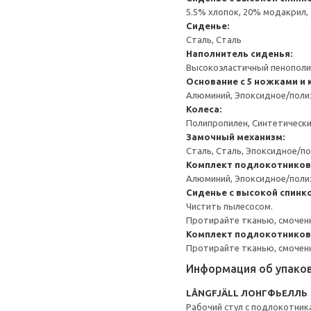
5.5% хлопок, 20% модакрил, 
Сиденье:
Сталь, Сталь
Наполнитель сиденья:
Высокоэластичный пенополиу
Основание с 5 ножками и
Алюминий, Эпоксидное/пол
Колеса:
Полипропилен, Синтетически
Замочный механизм:
Сталь, Сталь, Эпоксидное/
Комплект подлокотников
Алюминий, Эпоксидное/пол
Сиденье с высокой спинк
Чистить пылесосом.
Протирайте тканью, смоченн
Комплект подлокотников
Протирайте тканью, смоченн
Информация об упако
LÅNGFJÄLL ЛОНГФЬЕЛЛЬ
Рабочий стул с подлокотник