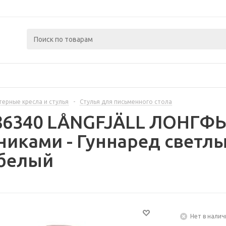
ерные кресла и стулья
-
Стулья для письменного стола
86340 LÅNGFJÄLL ЛОНГФЬ
иками - Гуннаред светл
белый
Нет в налич