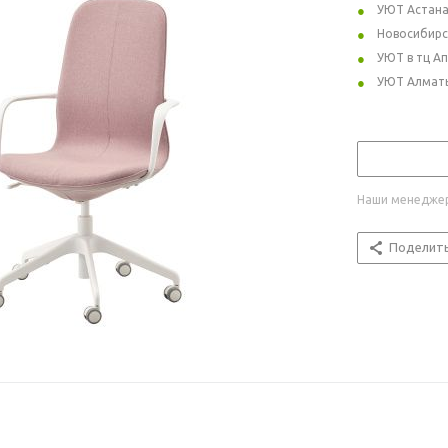
УЮТ Астан
Новосибирс
УЮТ в тц А
УЮТ Алмат
Наши менеджер
Поделит