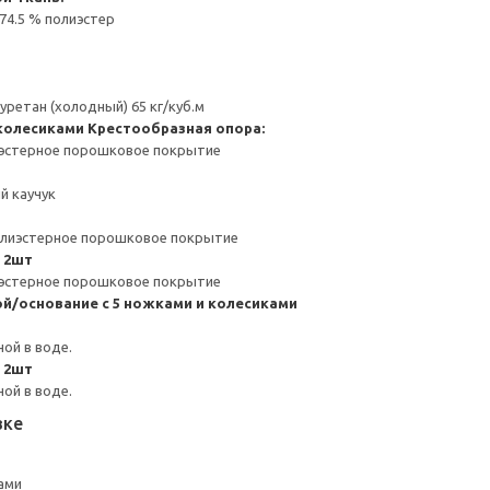
74.5 % полиэстер
ретан (холодный) 65 кг/куб.м
 колесиками
Крестообразная опора:
иэстерное порошковое покрытие
й каучук
полиэстерное порошковое покрытие
 2шт
иэстерное порошковое покрытие
ой/основание с 5 ножками и колесиками
ой в воде.
 2шт
ой в воде.
вке
ами