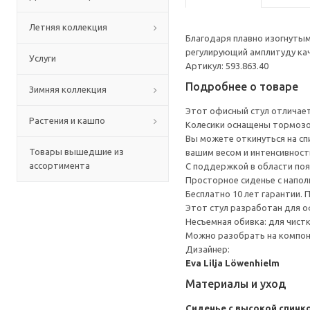
Летняя коллекция
Благодаря плавно изогнутым
регулирующий амплитуду кач
Услуги
Артикул: 593.863.40
Подробнее о товаре
Зимняя коллекция
Этот офисный стул отличает
Растения и кашпо
Колесики оснащены тормозом
Вы можете откинуться на спи
Товары вышедшие из
вашим весом и интенсивнос
ассортимента
С поддержкой в области по
Просторное сиденье с напо
Бесплатно 10 лет гарантии.
Этот стул разработан для о
Несъемная обивка: для чистк
Можно разобрать на компоне
Дизайнер:
Eva Lilja Löwenhielm
Материалы и уход
Сиденье с высокой спинк