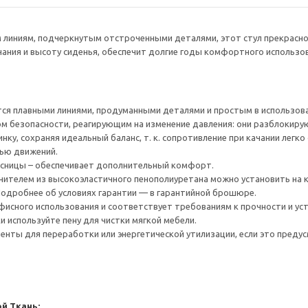
 линиям, подчеркнутым отстроченными деталями, этот стул прекрасно 
ания и высоту сиденья, обеспечит долгие годы комфортного использов
ся плавными линиями, продуманными деталями и простым в использов
 безопасности, реагирующим на изменение давления: они разблокирую
нку, сохраняя идеальный баланс, т. к. сопротивление при качании лег
тью движений.
ясницы – обеспечивает дополнительный комфорт.
лнителем из высокоэластичного пенополиуретана можно установить на
 Подробнее об условиях гарантии — в гарантийной брошюре.
фисного использования и соответствует требованиям к прочности и уст
и используйте пену для чистки мягкой мебели.
нты для переработки или энергетической утилизации, если это предус
ой
Ткань: