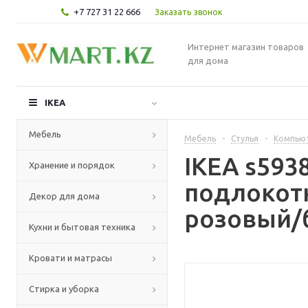
+7 727 31 22 666
Заказать звонок
Интернет магазин товаров
для дома
IKEA
Мебель
Мебель
-
Стулья
-
Компьют
IKEA s593
Хранение и порядок
подлокотн
Декор для дома
розовый/
Кухни и бытовая техника
Кровати и матрасы
Стирка и уборка