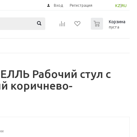
Вход
Регистрация
KZ
|
RU
0
Корзина
пуста
ЕЛЛЬ Рабочий стул с
ый коричнево-
ии