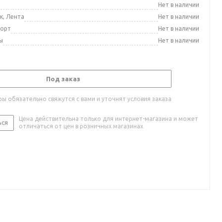
а
Нет в наличии
к, Лента
Нет в наличии
порт
Нет в наличии
ы
Нет в наличии
Под заказ
ы обязательно свяжутся с вами и уточнят условия заказа
Цена действительна только для интернет-магазина и может
ься
отличаться от цен в розничных магазинах