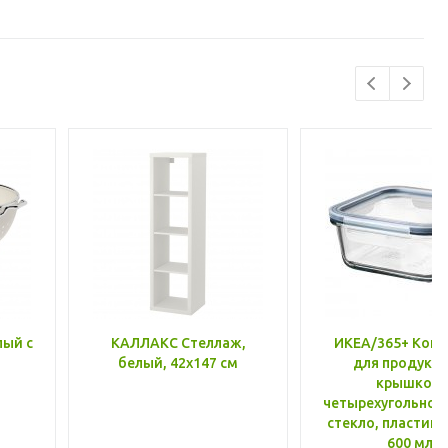
лый с
КАЛЛАКС Стеллаж,
ИКЕА/365+ Конт
белый, 42x147 см
для продукто
крышкой,
четырехугольной
стекло, пластик 
600 мл