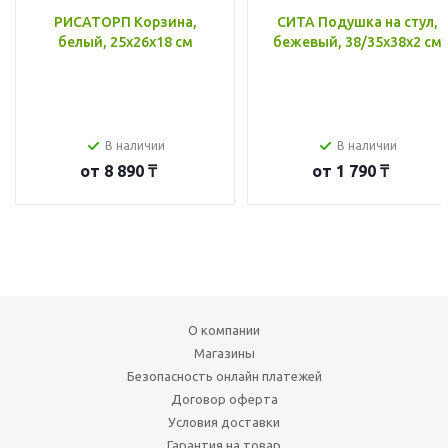
РИСАТОРП Корзина,
СИТА Подушка на стул,
белый, 25x26x18 см
бежевый, 38/35x38x2 см
В наличии
В наличии
от
8 890 ₸
от
1 790 ₸
О компании
Магазины
Безопасность онлайн платежей
Договор оферта
Условия доставки
Гарантия на товар