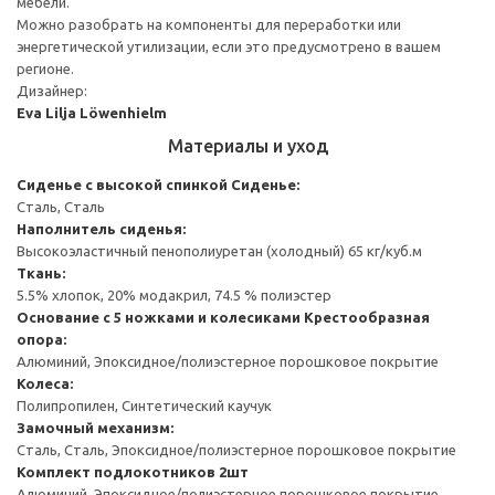
мебели.
Можно разобрать на компоненты для переработки или
энергетической утилизации, если это предусмотрено в вашем
регионе.
Дизайнер:
Eva Lilja Löwenhielm
Материалы и уход
Сиденье с высокой спинкой
Сиденье:
Сталь, Сталь
Наполнитель сиденья:
Высокоэластичный пенополиуретан (холодный) 65 кг/куб.м
Ткань:
5.5% хлопок, 20% модакрил, 74.5 % полиэстер
Основание с 5 ножками и колесиками
Крестообразная
опора:
Алюминий, Эпоксидное/полиэстерное порошковое покрытие
Колеса:
Полипропилен, Синтетический каучук
Замочный механизм:
Сталь, Сталь, Эпоксидное/полиэстерное порошковое покрытие
Комплект подлокотников 2шт
Алюминий, Эпоксидное/полиэстерное порошковое покрытие