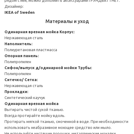
рядом с ней, можно дополнить аксессуарами ГРУНДВАТТНЕТ.
Дизайнер:
IKEA of Sweden
Материалы и уход
Одинарная врезная мойка
Корпус:
Нержавеющая сталь
Наполнитель:
Полиуретановая пластмасса
Опорная панель:
Полипропилен
Сифон/выпуск д/одинарной мойки
Трубы:
Полипропилен
Ситечко/ Сетка:
Нержавеющая сталь
Прокладки:
Синтетический каучук
Одинарная врезная мойка
Вытирать чистой сухой тканью.
Всегда протирайте мойку вдоль.
Протирать мягкой тканью, смоченной в воде. При необходимости
использовать неабразивное моющее средство или мыло.
Не используйте чистящие порошки, металлические мочалки,