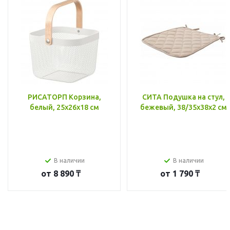
РИСАТОРП Корзина,
СИТА Подушка на стул,
белый, 25x26x18 см
бежевый, 38/35x38x2 см
В наличии
В наличии
от
8 890 ₸
от
1 790 ₸