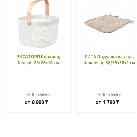
РИСАТОРП Корзина,
СИТА Подушка на стул,
белый, 25x26x18 см
бежевый, 38/35x38x2 см
В наличии
В наличии
от
8 890 ₸
от
1 790 ₸