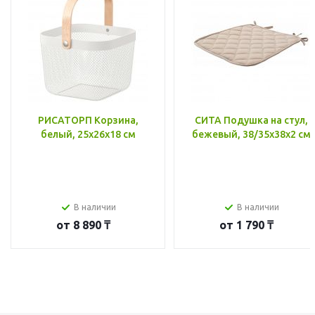
РИСАТОРП Корзина,
СИТА Подушка на стул,
белый, 25x26x18 см
бежевый, 38/35x38x2 см
В наличии
В наличии
от
8 890 ₸
от
1 790 ₸