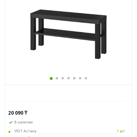
20 090
₸
В наличии
УЮТ Астана
1 шт.