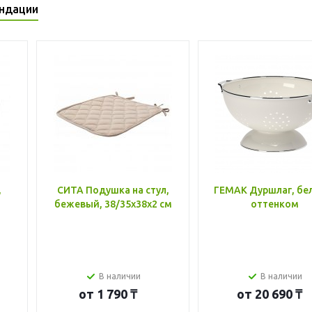
ндации
,
СИТА Подушка на стул,
ГЕМАК Дуршлаг, бе
бежевый, 38/35x38x2 см
оттенком
В наличии
В наличии
от
1 790 ₸
от
20 690 ₸