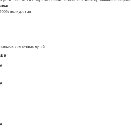
ием:
 100% полиуретан
прямых солнечных лучей.
вке
А
А
А