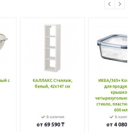
лый с
КАЛЛАКС Стеллаж,
ИКЕА/365+ Конт
белый, 42x147 см
для продукто
крышкой,
четырехугольной
стекло, пластик 
600 мл
В наличии
В наличи
от
69 590 ₸
от
4 080 ₸