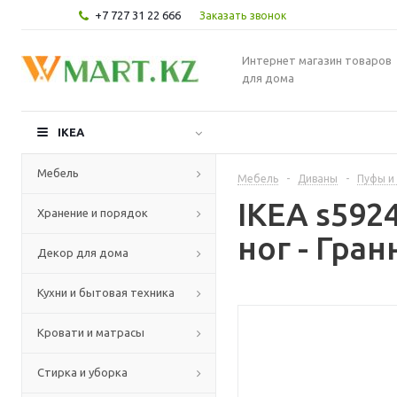
+7 727 31 22 666
Заказать звонок
Интернет магазин товаров
для дома
IKEA
Мебель
Мебель
-
Диваны
-
Пуфы и
IKEA s59
Хранение и порядок
ног - Гра
Декор для дома
Кухни и бытовая техника
Кровати и матрасы
Стирка и уборка