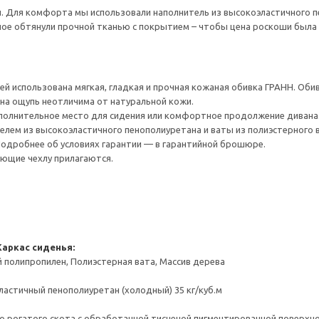
. Для комфорта мы использовали наполнитель из высокоэластичного п
ное обтянули прочной тканью с покрытием – чтобы цена роскоши была
й использована мягкая, гладкая и прочная кожаная обивка ГРАНН. Оби
 на ощупь неотличима от натуральной кожи.
полнительное место для сидения или комфортное продолжение дивана
елем из высокоэластичного пенополиуретана и ваты из полиэстерного
 Подробнее об условиях гарантии — в гарантийной брошюре.
ющие чехлу прилагаются.
Каркас сиденья:
 полипропилен, Полиэстерная вата, Массив дерева
ластичный пенополиуретан (холодный) 35 кг/куб.м
о рогатого скота с обработанной тисненой пигментированной поверхн