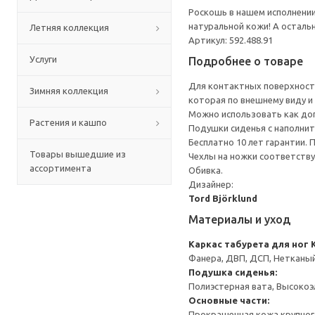
Роскошь в нашем исполнении
натуральной кожи! А осталь
Летняя коллекция
Артикул: 592.488.91
Услуги
Подробнее о товаре
Для контактных поверхносте
Зимняя коллекция
которая по внешнему виду и
Можно использовать как до
Растения и кашпо
Подушки сиденья с наполнит
Бесплатно 10 лет гарантии.
Товары вышедшие из
Чехлы на ножки соответству
ассортимента
Обивка.
Дизайнер:
Tord Björklund
Материалы и уход
Каркас табурета для ног
Фанера, ДВП, ДСП, Нетканый
Подушка сиденья:
Полиэстерная вата, Высокоэ
Основные части:
Прокрашенная кожа крупног