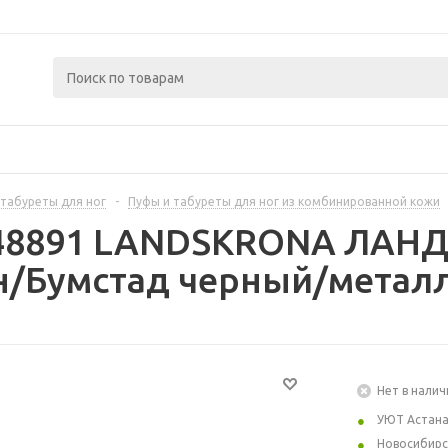
 табуреты для ног
-
Пуфы и табуреты для ног из комбинированной кожи
248891 LANDSKRONA ЛАНД
нн/Бумстад черный/метал
Нет в налич
УЮТ Астан
Новосибирс