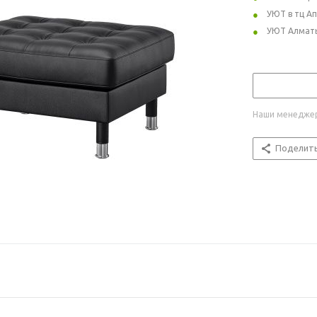
УЮТ в тц А
УЮТ Алмат
Наши менеджер
Поделит