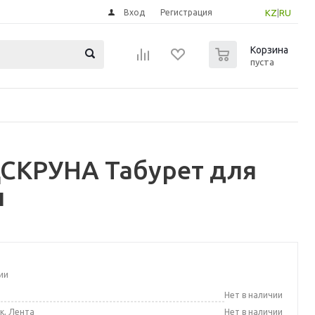
Вход
Регистрация
KZ
|
RU
0
Корзина
пуста
СКРУНА Табурет для
л
ии
а
Нет в наличии
к, Лента
Нет в наличии