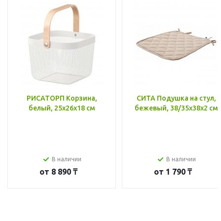
РИСАТОРП Корзина,
СИТА Подушка на стул,
белый, 25x26x18 см
бежевый, 38/35x38x2 см
В наличии
В наличии
от
8 890 ₸
от
1 790 ₸