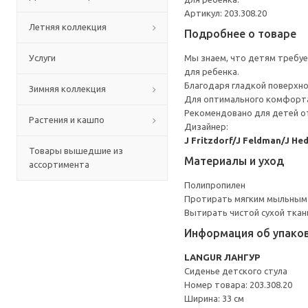
Артикул: 203.308.20
Летняя коллекция
Подробнее о товаре
Услуги
Мы знаем, что детям требуе
для ребенка.
Благодаря гладкой поверхно
Зимняя коллекция
Для оптимального комфорта
Рекомендовано для детей от
Растения и кашпо
Дизайнер:
J Fritzdorf/J Feldman/J He
Товары вышедшие из
Материалы и уход
ассортимента
Полипропилен
Протирать мягким мыльным
Вытирать чистой сухой ткан
Информация об упако
LANGUR ЛАНГУР
Сиденье детского стула
Номер товара: 203.308.20
Ширина: 33 см