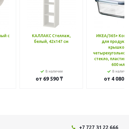
лый с
КАЛЛАКС Стеллаж,
ИКЕА/365+ Конт
белый, 42x147 см
для продукто
крышкой,
четырехугольной
стекло, пластик 
600 мл
В наличии
В наличи
от
69 590 ₸
от
4 080 ₸
+7 727 31 22 666