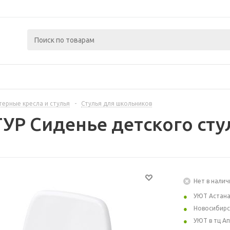
ерные кресла и стулья
-
Стулья для школьников
УР Сиденье детского сту
Нет в налич
УЮТ Астан
Новосибирс
УЮТ в тц А