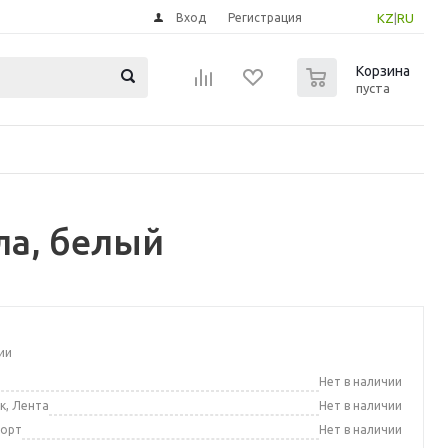
Вход
Регистрация
KZ
|
RU
0
Корзина
пуста
ла, белый
ии
а
Нет в наличии
к, Лента
Нет в наличии
порт
Нет в наличии