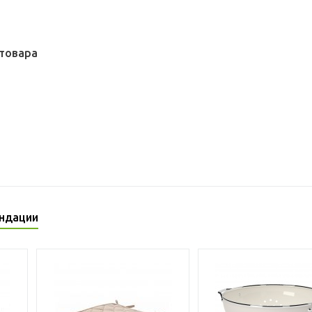
товара
ндации