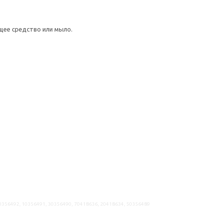
щее средство или мыло.
90356492, 10356491, 30356490, 70418636, 20418634, 50356489