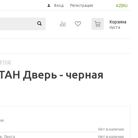
Вход
Регистрация
KZ
|
RU
0
Корзина
пуста
МЕТОД
АН Дверь - черная
ии
а
Нет в наличии
к, Лента
Нет в наличии