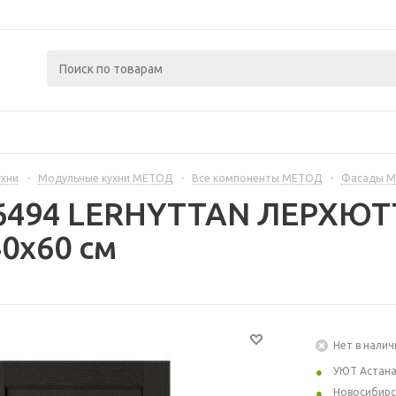
ухни
-
Модульные кухни МЕТОД
-
Все компоненты МЕТОД
-
Фасады 
56494 LERHYTTAN ЛЕРХЮТТ
0x60 см
Нет в налич
УЮТ Астан
Новосибирс