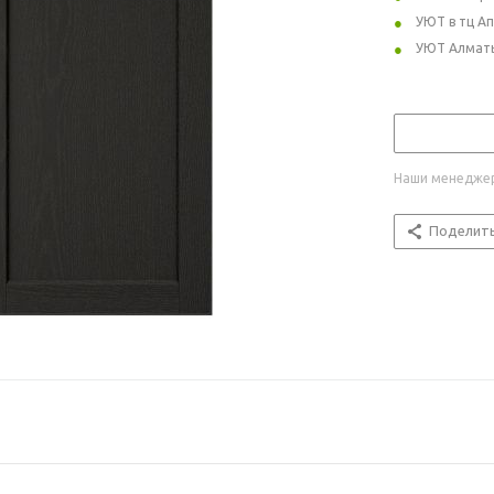
УЮТ в тц А
УЮТ Алмат
Наши менеджер
Поделит