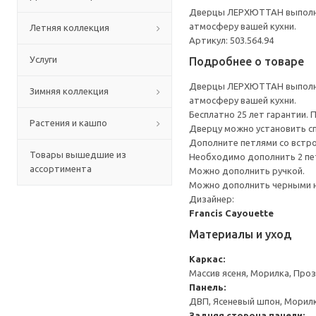
Дверцы ЛЕРХЮТТАН выполнен
атмосферу вашей кухни.
Летняя коллекция
Артикул: 503.564.94
Услуги
Подробнее о товаре
Дверцы ЛЕРХЮТТАН выполнен
Зимняя коллекция
атмосферу вашей кухни.
Бесплатно 25 лет гарантии.
Растения и кашпо
Дверцу можно установить сп
Дополните петлями со встр
Товары вышедшие из
Необходимо дополнить 2 пе
ассортимента
Можно дополнить ручкой.
Можно дополнить черными 
Дизайнер:
Francis Cayouette
Материалы и уход
Каркас:
Массив ясеня, Морилка, Про
Панель:
ДВП, Ясеневый шпон, Морил
Задняя сторона панели: