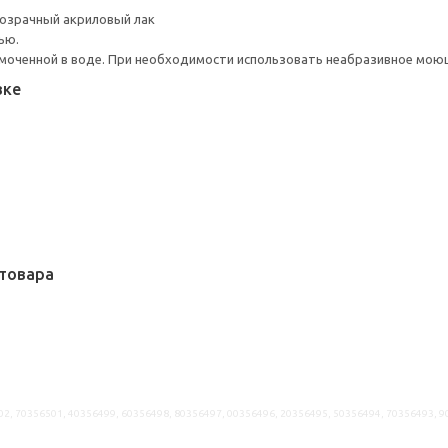
розрачный акриловый лак
ью.
моченной в воде. При необходимости использовать неабразивное мою
вке
товара
02, 70356501, 40356499, 60356498, 80356497, 00356496, 20356495, 50356494, 70356493, 