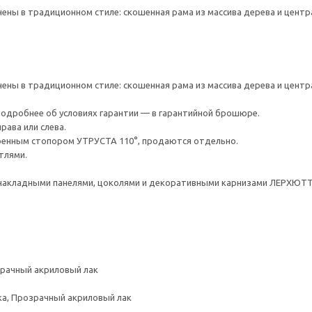
ы в традиционном стиле: скошенная рама из массива дерева и центра
ы в традиционном стиле: скошенная рама из массива дерева и центра
 Подробнее об условиях гарантии — в гарантийной брошюре.
рава или слева.
оенным стопором УТРУСТА 110°, продаются отдельно.
тлями.
накладными панелями, цоколями и декоративными карнизами ЛЕРХЮТ
зрачный акриловый лак
ка, Прозрачный акриловый лак