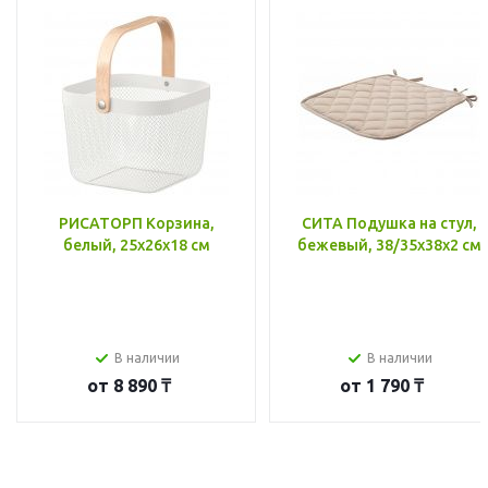
РИСАТОРП Корзина,
СИТА Подушка на стул,
белый, 25x26x18 см
бежевый, 38/35x38x2 см
В наличии
В наличии
от
8 890 ₸
от
1 790 ₸