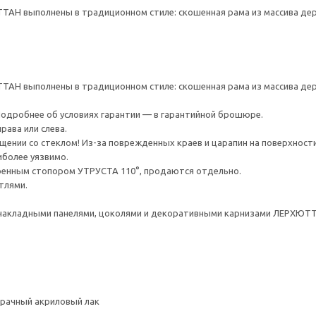
Н выполнены в традиционном стиле: скошенная рама из массива дерев
Н выполнены в традиционном стиле: скошенная рама из массива дерев
 Подробнее об условиях гарантии — в гарантийной брошюре.
рава или слева.
ении со стеклом! Из-за поврежденных краев и царапин на поверхности
иболее уязвимо.
оенным стопором УТРУСТА 110°, продаются отдельно.
тлями.
накладными панелями, цоколями и декоративными карнизами ЛЕРХЮТ
зрачный акриловый лак