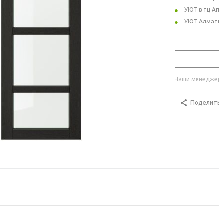
УЮТ в тц А
УЮТ Алмат
Наши менеджер
Поделит