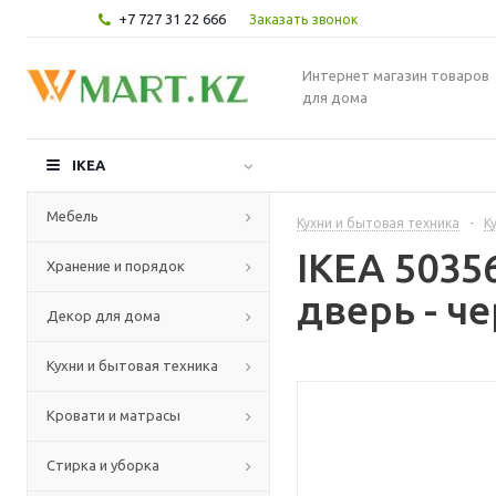
+7 727 31 22 666
Заказать звонок
Интернет магазин товаров
для дома
IKEA
Мебель
Кухни и бытовая техника
-
К
IKEA 503
Хранение и порядок
дверь - ч
Декор для дома
Кухни и бытовая техника
Кровати и матрасы
Стирка и уборка