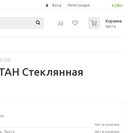
Вход
Регистрация
KZ
|
RU
0
Корзина
пуста
МЕТОД
ТАН Стеклянная
ии
а
Нет в наличии
к, Лента
Нет в наличии