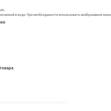
ью.
моченной в воде. При необходимости использовать неабразивное мою
вке
товара
21, 70356520, 90356519, 30356517, 50356516, 70356515