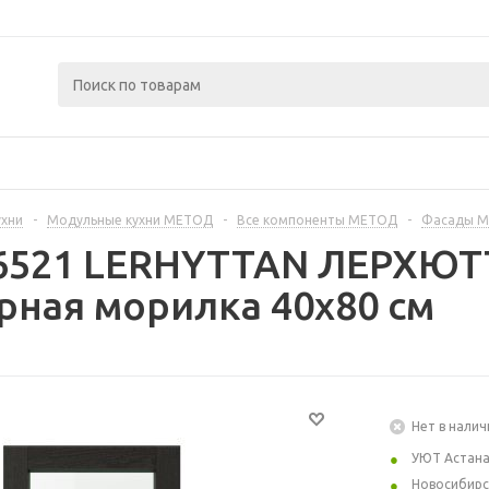
ухни
-
Модульные кухни МЕТОД
-
Все компоненты МЕТОД
-
Фасады 
56521 LERHYTTAN ЛЕРХЮТ
ерная морилка 40x80 см
Нет в налич
УЮТ Астан
Новосибирс