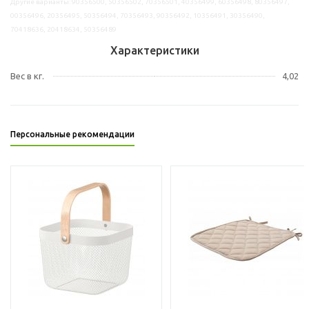
Другие варианты: 90356500, 50356502, 70356501, 40356499, 60356498, 80356497,
00356496, 20356495, 50356494, 70356493, 90356492, 10356491, 30356490,
70418636, 20418634, 50356489
Характеристики
Вес в кг.
4,02
Персональные рекомендации