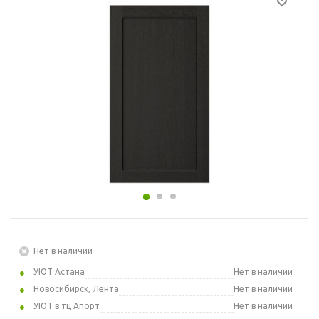
Нет в наличии
УЮТ Астана
Нет в наличии
Новосибирск, Лента
Нет в наличии
УЮТ в тц Апорт
Нет в наличии