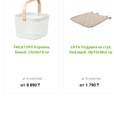
РИСАТОРП Корзина,
СИТА Подушка на стул,
белый, 25x26x18 см
бежевый, 38/35x38x2 см
В наличии
В наличии
от
8 890 ₸
от
1 790 ₸