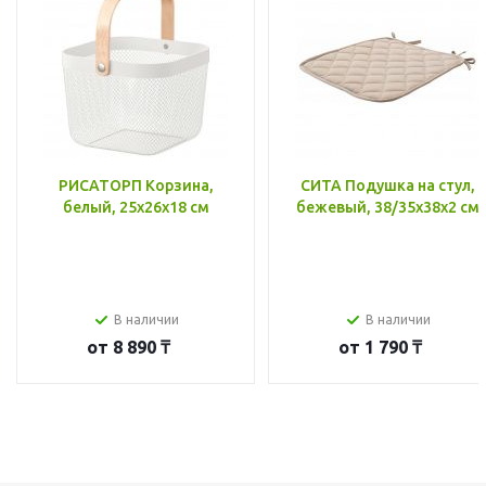
РИСАТОРП Корзина,
СИТА Подушка на стул,
белый, 25x26x18 см
бежевый, 38/35x38x2 см
В наличии
В наличии
от
8 890 ₸
от
1 790 ₸