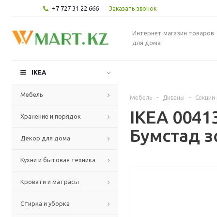
+7 727 31 22 666
Заказать звонок
Интернет магазин товаров
для дома
IKEA
Мебель
Мебель
-
Диваны
-
Секции
IKEA 0041
Хранение и порядок
Бумстад 
Декор для дома
Кухни и бытовая техника
Кровати и матрасы
Стирка и уборка