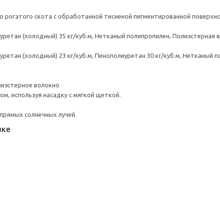
о рогатого скота с обработанной тисненой пигментированной поверхн
ретан (холодный) 35 кг/куб.м, Нетканый полипропилен, Полиэстерная 
етан (холодный) 23 кг/куб.м, Пенополиуретан 30 кг/куб.м, Нетканый п
лиэстерное волокно
м, используя насадку с мягкой щеткой.
прямых солнечных лучей.
вке