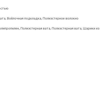
остью
вата, Войлочная подкладка, Полиэстерное волокно
олипропилен, Полиэстерная вата, Полиэстерная вата, Шарики из