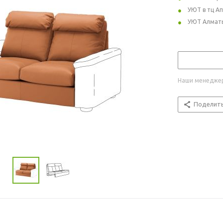
УЮТ в тц А
УЮТ Алмат
Наши менеджер
Поделит