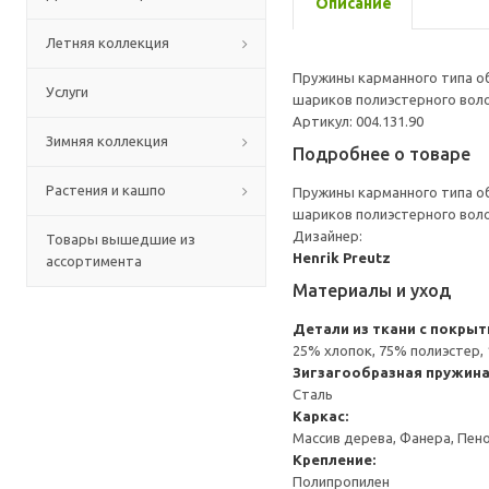
Описание
Летняя коллекция
Пружины карманного типа об
Услуги
шариков полиэстерного вол
Артикул: 004.131.90
Зимняя коллекция
Подробнее о товаре
Растения и кашпо
Пружины карманного типа об
шариков полиэстерного вол
Дизайнер:
Товары вышедшие из
Henrik Preutz
ассортимента
Материалы и уход
Детали из ткани с покрыт
25% хлопок, 75% полиэстер,
Зигзагообразная пружина
Сталь
Каркас:
Массив дерева, Фанера, Пен
Крепление:
Полипропилен