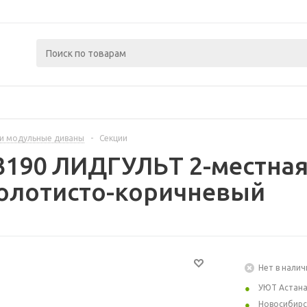
 и модульные диваны
-
Секции
3190 ЛИДГУЛЬТ 2-местная
золотисто-коричневый
Нет в налич
УЮТ Астан
Новосибирс