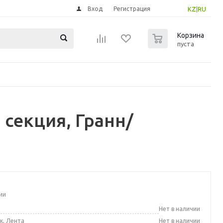
Вход
Регистрация
KZ
|
RU
0
Корзина
пуста
 секция, Гранн/
ии
а
Нет в наличии
к, Лента
Нет в наличии