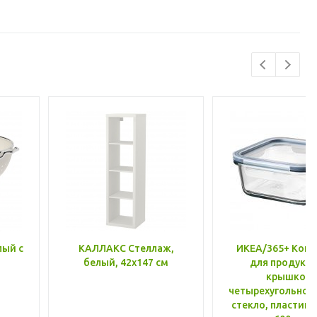
лый с
КАЛЛАКС Стеллаж,
ИКЕА/365+ Конт
белый, 42x147 см
для продукто
крышкой,
четырехугольной
стекло, пластик 