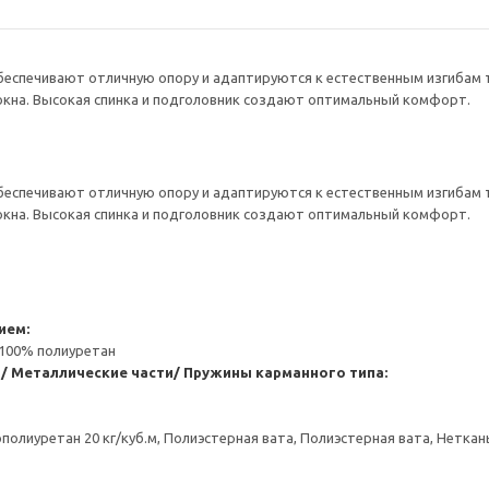
еспечивают отличную опору и адаптируются к естественным изгибам т
окна. Высокая спинка и подголовник создают оптимальный комфорт.
еспечивают отличную опору и адаптируются к естественным изгибам т
окна. Высокая спинка и подголовник создают оптимальный комфорт.
ием:
 100% полиуретан
/ Металлические части/ Пружины карманного типа:
ополиуретан 20 кг/куб.м, Полиэстерная вата, Полиэстерная вата, Нетк