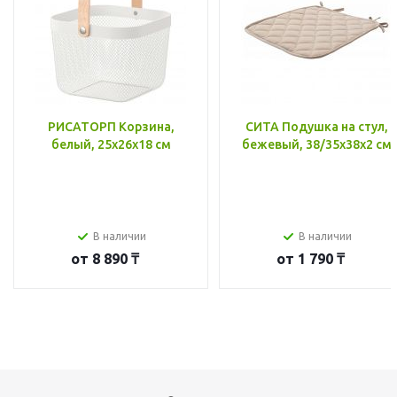
РИСАТОРП Корзина,
СИТА Подушка на стул,
белый, 25x26x18 см
бежевый, 38/35x38x2 см
В наличии
В наличии
от
8 890 ₸
от
1 790 ₸