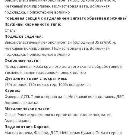
Нетканый полипропилен, Полиэстерная вата, Войлочная
подкладка, Полиэстерное волокно
Торцевая секция с отделением
Зигзагообразная пружина/
Пружины карманного типа:
Сталь
Подушка сиденья:
Высокоэластичный пенополиуретан (холодный) 35 кг/куб.м,
Нетканый полипропилен, Полиэстерная вата, Войлочная
подкладка, Полиэстерное волокно
Основные части:
Прокрашенная кожа крупного рогатого скота с обработанной
тисненой пигментированной поверхностью
Детали из ткани с покрытием:
25% хлопок, 75% полиэстер, 100% полиуретан
Каркас:
Фанера, ДСП, Полиэстерная вата, Нетканый полипропилен, ДВП,
Акриловая краска
Металлические части:
Сталь, Эпоксидное/полиэстерное порошковое покрытие,
Гальванизация
Подлокотник
Каркас:
Массив дерева, Фанера, ДСП, Небеленая бумага, Полиэстерная