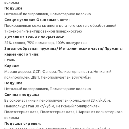
волокна
Подушка:
Нетканый полипропилен, Полиэстерное волокно
Секция угловая
Основные части:
Прокрашенная кожа крупного рогатого скота с обработанной
тисненой пигментированной поверхностью
Детали из ткани с покрытием:
25% хлопок, 75% полиэстер, 100% полиуретан
Зигзагообразная пружина/ Металлические части/ Пружины
карманного типа:
Сталь
Каркас:
Массив дерева, ДСП, Фанера, Полиэстерная вата, Нетканый
полипропилен, ДВП, Пенополиуретан 20 кг/куб.м
Подушка:
Нетканый полипропилен, Полиэстерное волокно
Спинная подушка:
Высокоэластичный пенополиуретан (холодный) 23 кг/куб.м,
Пенополиуретан 30 кг/куб.м, Нетканый полипропилен,
Полиэстерная вата, Полиэстерная вата, Шарики из полиэстерного
волокна
Подушка сиденья:
Высокоэластичный пенополиуретан (холодный) 35 кг/куб.м,