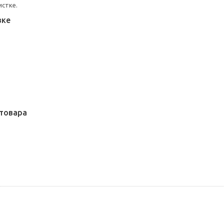
истке.
вке
товара