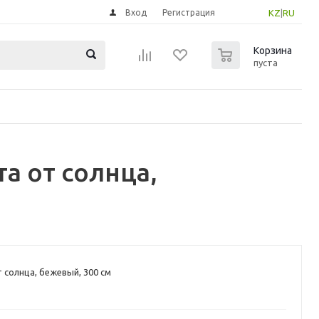
Вход
Регистрация
KZ
|
RU
0
Корзина
пуста
а от солнца,
 солнца, бежевый, 300 см