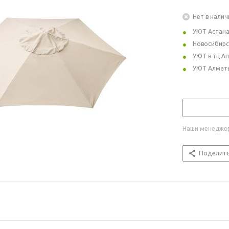
Нет в налич
УЮТ Астан
Новосибирс
УЮТ в тц А
УЮТ Алмат
Наши менеджер
Поделит