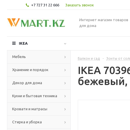
+7 727 31 22 666
Заказать звонок
Интернет магазин товаров
для дома
IKEA
Мебель
Балкон и сад
-
Зонты от сол
IKEA 7039
Хранение и порядок
бежевый, 
Декор для дома
Кухни и бытовая техника
Кровати и матрасы
Стирка и уборка