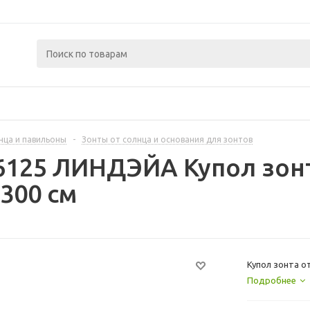
нца и павильоны
-
Зонты от солнца и основания для зонтов
6125 ЛИНДЭЙА Купол зонт
300 см
Купол зонта от
Подробнее