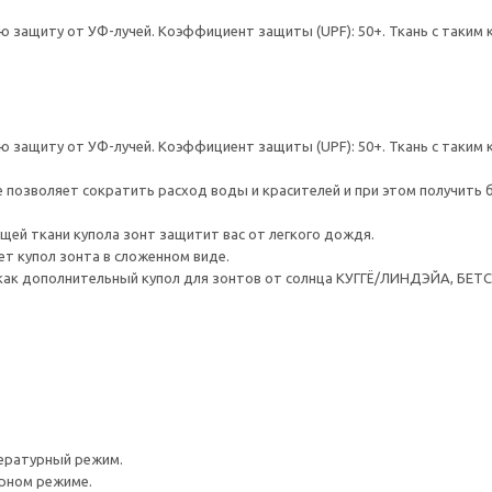
ю защиту от УФ-лучей. Коэффициент защиты (UPF): 50+. Ткань с так
ю защиту от УФ-лучей. Коэффициент защиты (UPF): 50+. Ткань с так
е позволяет сократить расход воды и красителей и при этом получить
ей ткани купола зонт защитит вас от легкого дождя.
т купол зонта в сложенном виде.
как дополнительный купол для зонтов от солнца КУГГЁ/ЛИНДЭЙА, Б
ературный режим.
урном режиме.