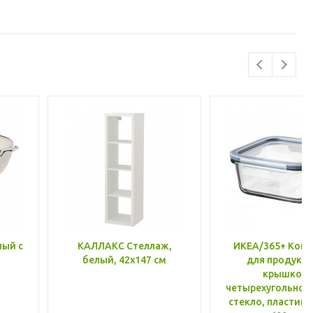
лый с
КАЛЛАКС Стеллаж,
ИКЕА/365+ Конт
белый, 42x147 см
для продукто
крышкой,
четырехугольной
стекло, пластик 