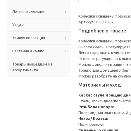
Летняя коллекция
Колесики оснащены тормозом
Артикул: 793.319.07
Услуги
Подробнее о товаре
Зимняя коллекция
Колесики оснащены тормозом
Высота сиденья регулируетс
Растения и кашпо
Легко содержать в чистоте:
Чтобы отрегулировать высоту
Товары вышедшие из
Можно дополнить защитным
ассортимента
Только для домашнего (быто
Можно разобрать на компоне
Материалы и уход
Каркас стула, вращающий
Сталь, Эпоксидное/полиэст
Резьбовая опора:
Полиамидная пластмасса, Ац
Чехол/ Колеса:
Полипропилен
Сиденье со спинкой