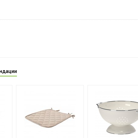
ндации