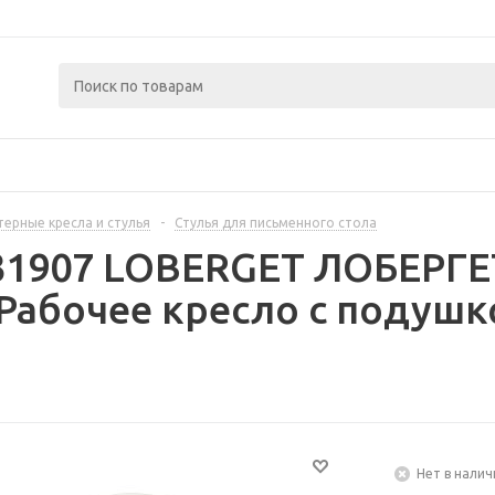
ерные кресла и стулья
-
Стулья для письменного стола
31907 LOBERGET ЛОБЕРГЕ
абочее кресло c подушк
Нет в налич