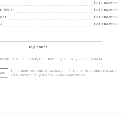
а
Нет в наличии
к, Лента
Нет в наличии
порт
Нет в наличии
ы
Нет в наличии
Под заказ
ы обязательно свяжутся с вами и уточнят условия заказа
Цена действительна только для интернет-магазина и может
ься
отличаться от цен в розничных магазинах