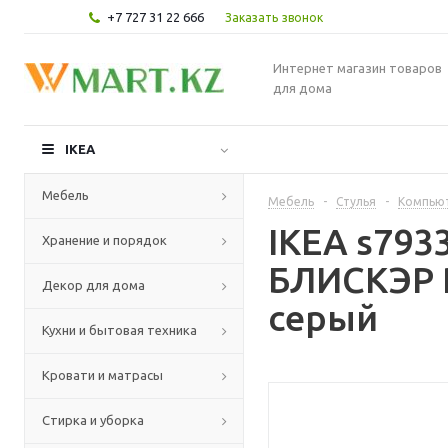
+7 727 31 22 666
Заказать звонок
Интернет магазин товаров
для дома
IKEA
Мебель
Мебель
-
Стулья
-
Компьют
IKEA s793
Хранение и порядок
БЛИСКЭР Р
Декор для дома
серый
Кухни и бытовая техника
Кровати и матрасы
Стирка и уборка