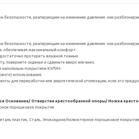
 безопасности, реагирующим на изменение давления: они разблокирую
 безопасности, реагирующим на изменение давления: они разблокирую
я, обеспечивая максимальный комфорт.
 достаточно протереть влажной тканью.
, поверните сиденье и сдвиньте вверх или вниз.
 напольным покрытием КУЛУН.
вого) использования.
нты для переработки или энергетической утилизации, если это предус
ся
Основание/ Отверстие крестообразной опоры/ Ножка кресто
ерное порошковое покрытие
еталь пластик, Сталь, Эпоксидное/полиэстерное порошковое покрыти