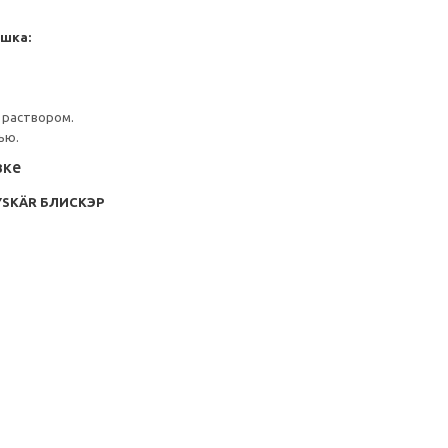
шка:
 раствором.
ью.
вке
YSKÄR БЛИСКЭР