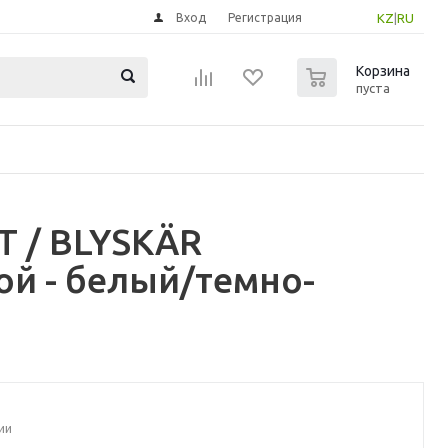
Вход
Регистрация
KZ
|
RU
0
Корзина
пуста
Т / BLYSKÄR
ой - белый/темно-
ии