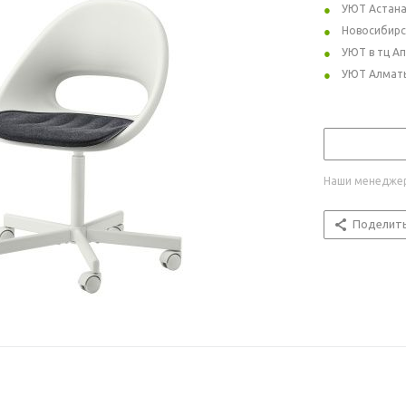
УЮТ Астан
Новосибирс
УЮТ в тц А
УЮТ Алмат
Наши менеджер
Поделит