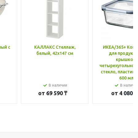
лый с
КАЛЛАКС Стеллаж,
ИКЕА/365+ Конт
белый, 42x147 см
для продукто
крышкой,
четырехугольной
стекло, пластик 
600 мл
В наличии
В наличи
от
69 590 ₸
от
4 080 ₸