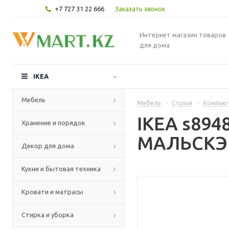
+7 727 31 22 666
Заказать звонок
Интернет магазин товаров
для дома
IKEA
Мебель
Мебель
-
Стулья
-
Компьют
IKEA s89
Хранение и порядок
МАЛЬСКЭР
Декор для дома
Кухни и бытовая техника
Кровати и матрасы
Стирка и уборка