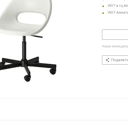
УЮТ в тц А
УЮТ Алмат
Наши менеджер
Поделит