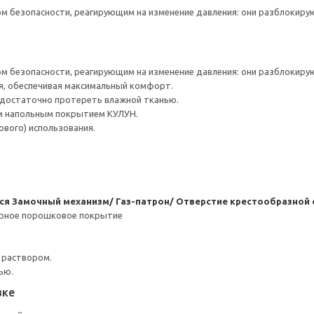
 безопасности, реагирующим на изменение давления: они разблокирую
 безопасности, реагирующим на изменение давления: они разблокирую
я, обеспечивая максимальный комфорт.
 достаточно протереть влажной тканью.
 напольным покрытием КУЛУН.
вого) использования.
ся
Замочный механизм/ Газ-патрон/ Отверстие крестообразной 
ерное порошковое покрытие
 раствором.
ью.
вке