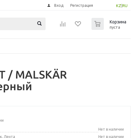
Вход
Регистрация
KZ
|
RU
0
Корзина
пуста
Т / MALSKÄR
черный
ии
а
Нет в наличии
к, Лента
Нет в наличии