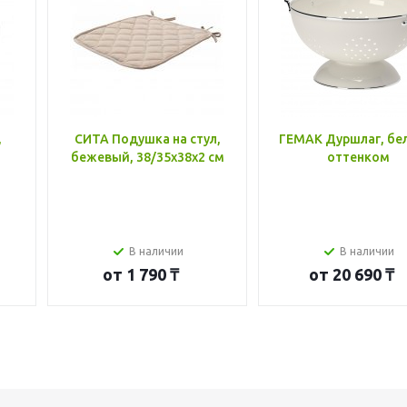
,
СИТА Подушка на стул,
ГЕМАК Дуршлаг, бе
бежевый, 38/35x38x2 см
оттенком
В наличии
В наличии
от
1 790 ₸
от
20 690 ₸