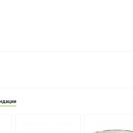
ндации