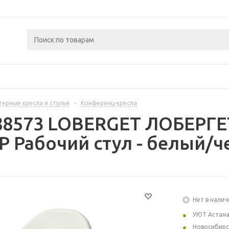
ерные кресла и стулья
-
Конференц-кресла
488573 LOBERGET ЛОБЕРГЕ
 Рабочий стул - белый/
Нет в налич
УЮТ Астан
Новосибирс