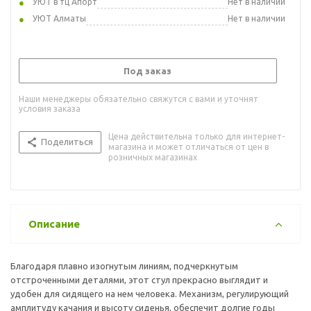
УЮТ в тц Апорт
Нет в наличии
УЮТ Алматы
Нет в наличии
Под заказ
Наши менеджеры обязательно свяжутся с вами и уточнят
условия заказа
Цена действительна только для интернет-
Поделиться
магазина и может отличаться от цен в
розничных магазинах
Описание
Благодаря плавно изогнутым линиям, подчеркнутым
отстроченными деталями, этот стул прекрасно выглядит и
удобен для сидящего на нем человека. Механизм, регулирующий
амплитуду качания и высоту сиденья, обеспечит долгие годы