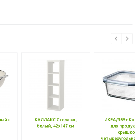
лый с
КАЛЛАКС Стеллаж,
ИКЕА/365+ Конт
белый, 42x147 см
для продукто
крышкой,
четырехугольной