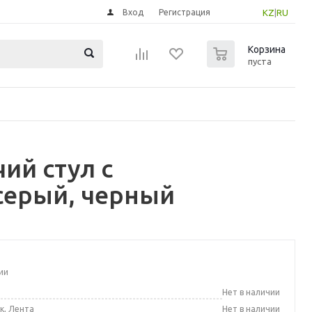
Вход
Регистрация
KZ
|
RU
0
Корзина
пуста
ий стул с
серый, черный
ии
а
Нет в наличии
к, Лента
Нет в наличии