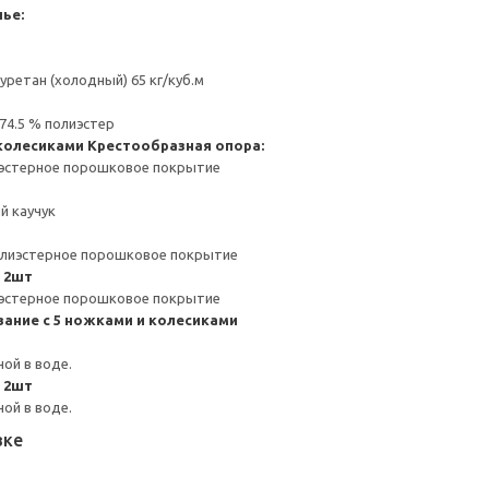
ье:
ретан (холодный) 65 кг/куб.м
74.5 % полиэстер
 колесиками
Крестообразная опора:
иэстерное порошковое покрытие
й каучук
полиэстерное порошковое покрытие
 2шт
иэстерное порошковое покрытие
вание с 5 ножками и колесиками
ой в воде.
 2шт
ой в воде.
вке