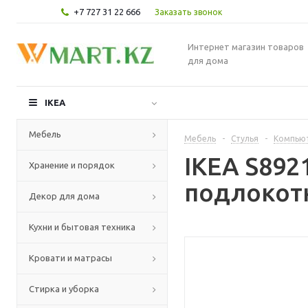
+7 727 31 22 666
Заказать звонок
Интернет магазин товаров
для дома
IKEA
Мебель
Мебель
-
Стулья
-
Компьют
IKEA S892
Хранение и порядок
подлокотн
Декор для дома
Кухни и бытовая техника
Кровати и матрасы
Стирка и уборка