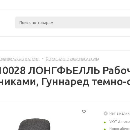
ерные кресла и стулья
-
Стулья для письменного стола
10028 ЛОНГФЬЕЛЛЬ Рабоч
иками, Гуннаред темно-
Нет в налич
УЮТ Астан
Новосибирс