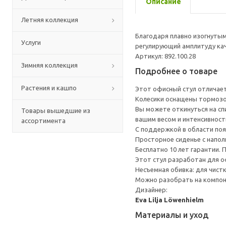
Описание
Летняя коллекция
Благодаря плавно изогнутым
Услуги
регулирующий амплитуду кач
Артикул: 892.100.28
Зимняя коллекция
Подробнее о товаре
Растения и кашпо
Этот офисный стул отличает
Колесики оснащены тормозом
Вы можете откинуться на спи
Товары вышедшие из
вашим весом и интенсивнос
ассортимента
С поддержкой в области по
Просторное сиденье с напо
Бесплатно 10 лет гарантии.
Этот стул разработан для о
Несъемная обивка: для чистк
Можно разобрать на компоне
Дизайнер:
Eva Lilja Löwenhielm
Материалы и уход