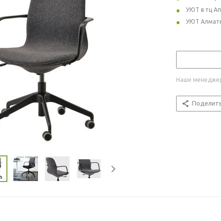
УЮТ в тц А
УЮТ Алмат
Наши менеджер
Поделит