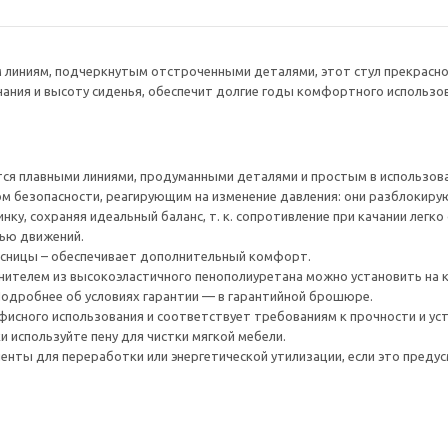
 линиям, подчеркнутым отстроченными деталями, этот стул прекрасно 
ания и высоту сиденья, обеспечит долгие годы комфортного использов
ся плавными линиями, продуманными деталями и простым в использов
 безопасности, реагирующим на изменение давления: они разблокирую
нку, сохраняя идеальный баланс, т. к. сопротивление при качании лег
тью движений.
ясницы – обеспечивает дополнительный комфорт.
лнителем из высокоэластичного пенополиуретана можно установить на
 Подробнее об условиях гарантии — в гарантийной брошюре.
фисного использования и соответствует требованиям к прочности и уст
и используйте пену для чистки мягкой мебели.
нты для переработки или энергетической утилизации, если это предус