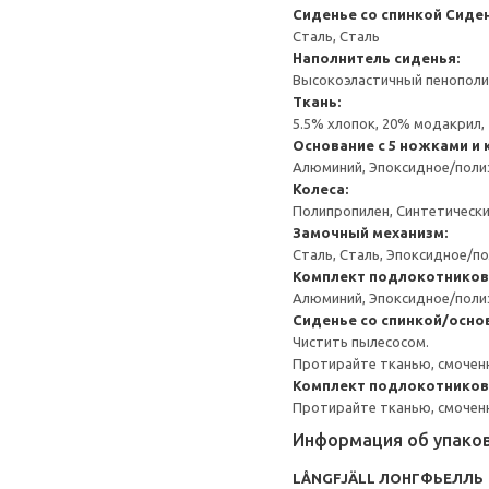
Сиденье со спинкой
Сиден
Сталь, Сталь
Наполнитель сиденья:
Высокоэластичный пенополиу
Ткань:
5.5% хлопок, 20% модакрил, 
Основание с 5 ножками и
Алюминий, Эпоксидное/пол
Колеса:
Полипропилен, Синтетически
Замочный механизм:
Сталь, Сталь, Эпоксидное/
Комплект подлокотников
Алюминий, Эпоксидное/пол
Сиденье со спинкой/осно
Чистить пылесосом.
Протирайте тканью, смоченн
Комплект подлокотников
Протирайте тканью, смоченн
Информация об упако
LÅNGFJÄLL ЛОНГФЬЕЛЛЬ