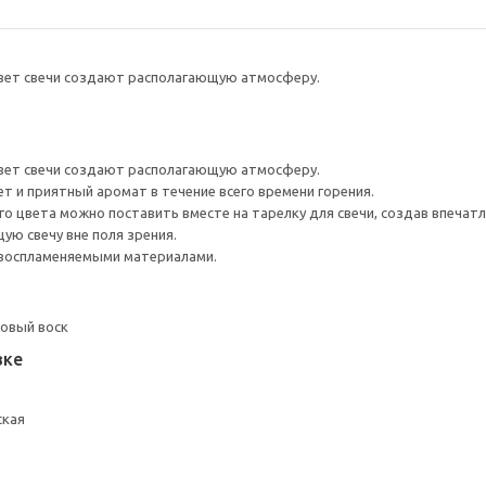
свет свечи создают располагающую атмосферу.
свет свечи создают располагающую атмосферу.
т и приятный аромат в течение всего времени горения.
о цвета можно поставить вместе на тарелку для свечи, создав впечатл
ую свечу вне поля зрения.
 воспламеняемыми материалами.
новый воск
вке
ская