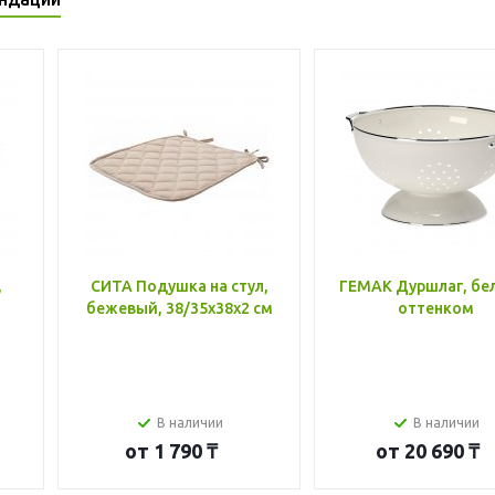
,
СИТА Подушка на стул,
ГЕМАК Дуршлаг, бе
бежевый, 38/35x38x2 см
оттенком
В наличии
В наличии
от
1 790 ₸
от
20 690 ₸