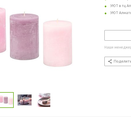
УЮТ в тц А
УЮТ Алмат
Наши менеджер
Поделит