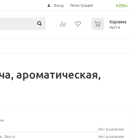
Вход
Регистрация
KZ
|
RU
0
Корзина
пуста
ча, ароматическая,
ии
а
Нет в наличии
к, Лента
Нет в наличии