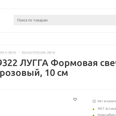
ки и свечи
-
Ароматические свечи
9322 ЛУГГА Формовая све
розовый, 10 см
Нет в налич
УЮТ Астан
Новосибирс