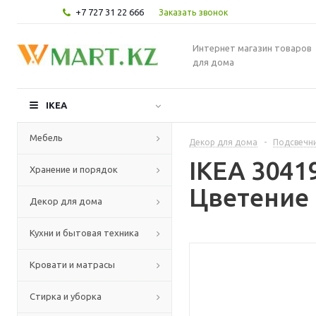
+7 727 31 22 666
Заказать звонок
Интернет магазин товаров
для дома
IKEA
Мебель
Декор для дома
-
Подсвечни
IKEA 3041
Хранение и порядок
Цветение 
Декор для дома
Кухни и бытовая техника
Кровати и матрасы
Стирка и уборка