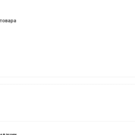
товара
ндации