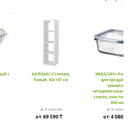
лый с
КАЛЛАКС Стеллаж,
ИКЕА/365+ Конт
белый, 42x147 см
для продукто
крышкой,
четырехугольной
стекло, пластик 
600 мл
В наличии
В наличи
от
69 590 ₸
от
4 080 ₸