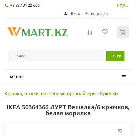
+7 727 31 22 666
KZ
|
RU
Вход
Регистрация
0
Найти
МЕНЮ
Крючки, полки, настенные органайзеры
-
Крючки
IKEA 50364366 ЛУРТ Вешалка/6 крючков,
белая морилка