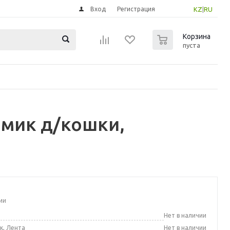
Вход
Регистрация
KZ
|
RU
0
Корзина
пуста
омик д/кошки,
ии
а
Нет в наличии
к, Лента
Нет в наличии