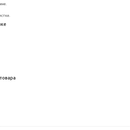
ине.
истке.
вке
товара