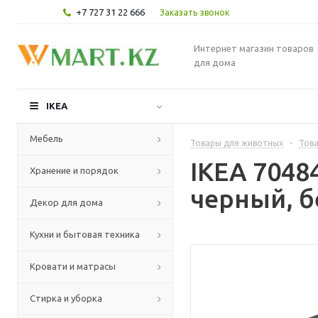
+7 727 31 22 666
Заказать звонок
Интернет магазин товаров
для дома
IKEA
Мебель
Товары для животных
-
Това
IKEA 7048
Хранение и порядок
черный, б
Декор для дома
Кухни и бытовая техника
Кровати и матрасы
Стирка и уборка