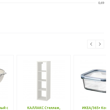
0,69
лый с
КАЛЛАКС Стеллаж,
ИКЕА/365+ Конт