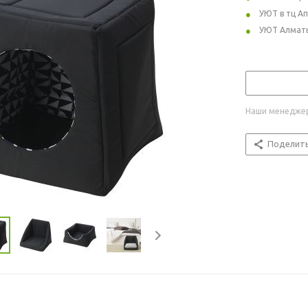
УЮТ в тц А
УЮТ Алмат
Наши менеджер
Поделит