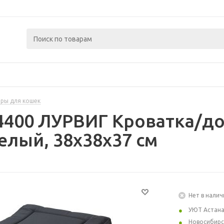
ры для кошек
4400 ЛУРВИГ Кроватка/д
елый, 38x38x37 см
Нет в налич
УЮТ Астан
Новосибирс