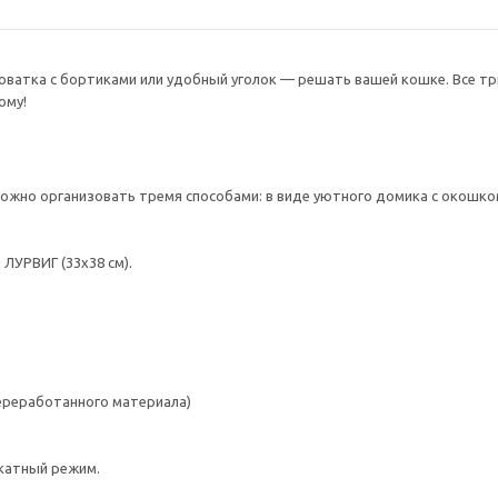
оватка с бортиками или удобный уголок — решать вашей кошке. Все т
ому!
ожно организовать тремя способами: в виде уютного домика с окошком,
ЛУРВИГ (33x38 см).
переработанного материала)
катный режим.