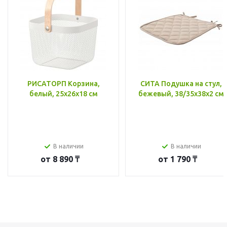
РИСАТОРП Корзина,
СИТА Подушка на стул,
белый, 25x26x18 см
бежевый, 38/35x38x2 см
В наличии
В наличии
от
8 890 ₸
от
1 790 ₸