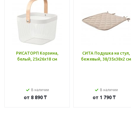
РИСАТОРП Корзина,
СИТА Подушка на стул,
белый, 25x26x18 см
бежевый, 38/35x38x2 см
В наличии
В наличии
от
8 890 ₸
от
1 790 ₸