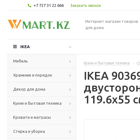
+7 727 31 22 666
Заказать звонок
Интернет магазин товаров
для дома
IKEA
Мебель
Кухни и бытовая техника
-
С
IKEA 9036
Хранение и порядок
двусторо
Декор для дома
119.6x55 
Кухни и бытовая техника
Кровати и матрасы
Стирка и уборка