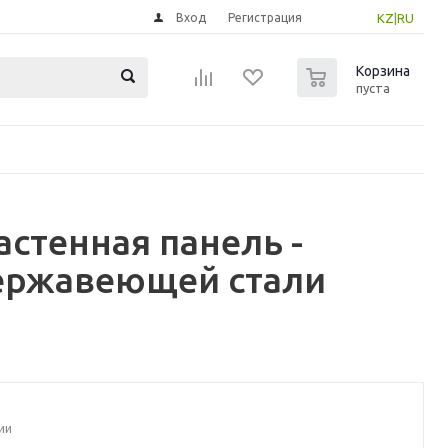
Вход
Регистрация
KZ
|
RU
0
Корзина
пуста
стенная панель -
нержавеющей стали
ии