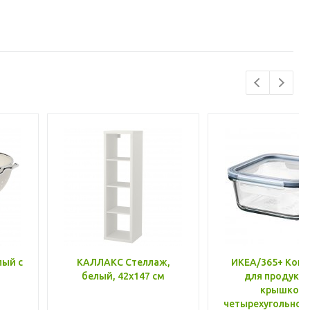
лый с
КАЛЛАКС Стеллаж,
ИКЕА/365+ Конт
белый, 42x147 см
для продукто
крышкой,
четырехугольной