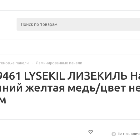
теновые панели
-
Ламинированные панели
9461 LYSEKIL ЛИЗЕКИЛЬ На
нний желтая медь/цвет 
см
Нет в налич