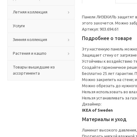
Летняя коллекция
Панели ЛИЗЕКИЛЬ защитят ва
этого захочется. Можно заб
Услуги
Артикул: 903.694.61
Подробнее о товаре
Зимняя коллекция
Эту настенную панель можно
Растения и кашпо
Защищает стену от загрязнен
Устойчивы к воздействию те
Товары вышедшие из
Создайте гармоничное реше
ассортимента
Бесплатно 25 лет гарантии.
Можно закрепить на стене; 
Можно обрезать до нужного
Нельзя использовать во вл
Нельзя устанавливать за га
Дизайнер:
IKEA of Sweden
Материалы и уход
Ламинат высокого давления
Протирать мягкой влажной 