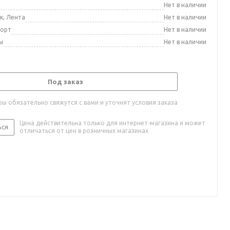
а
Нет в наличии
к, Лента
Нет в наличии
порт
Нет в наличии
ы
Нет в наличии
Под заказ
ы обязательно свяжутся с вами и уточнят условия заказа
Цена действительна только для интернет-магазина и может
ься
отличаться от цен в розничных магазинах