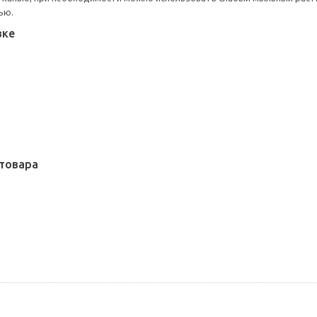
ью.
вке
товара