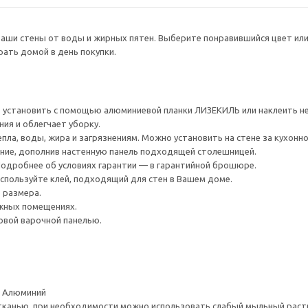
ши стены от воды и жирных пятен. Выберите понравившийся цвет или о
рать домой в день покупки.
 установить с помощью алюминиевой планки ЛИЗЕКИЛЬ или наклеить не
ия и облегчает уборку.
пла, воды, жира и загрязнениям. Можно установить на стене за кухонн
ние, дополнив настенную панель подходящей столешницей.
 Подробнее об условиях гарантии — в гарантийной брошюре.
используйте клей, подходящий для стен в Вашем доме.
 размера.
ажных помещениях.
зовой варочной панелью.
, Алюминий
тканью, при необходимости можно использовать слабый мыльный раст