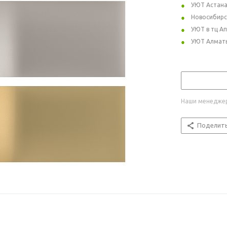
УЮТ Астан
Новосибирс
УЮТ в тц А
УЮТ Алмат
Наши менеджер
Поделит