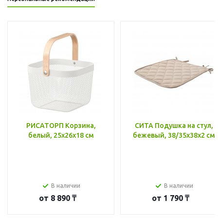
РИСАТОРП Корзина,
СИТА Подушка на стул,
белый, 25x26x18 см
бежевый, 38/35x38x2 см
В наличии
В наличии
от
8 890 ₸
от
1 790 ₸