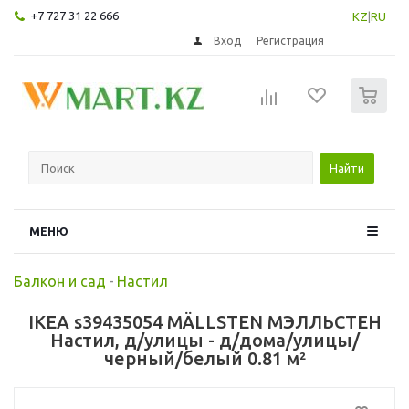
+7 727 31 22 666
KZ
|
RU
Вход
Регистрация
0
Найти
МЕНЮ
Балкон и сад
-
Настил
IKEA s39435054 MÄLLSTEN МЭЛЛЬСТЕН
Настил, д/улицы - д/дома/улицы/
черный/белый 0.81 м²