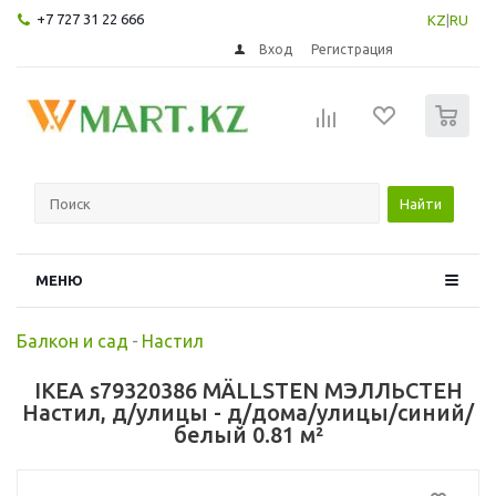
+7 727 31 22 666
KZ
|
RU
Вход
Регистрация
0
Найти
МЕНЮ
Балкон и сад
-
Настил
IKEA s79320386 MÄLLSTEN МЭЛЛЬСТЕН
Настил, д/улицы - д/дома/улицы/синий/
белый 0.81 м²