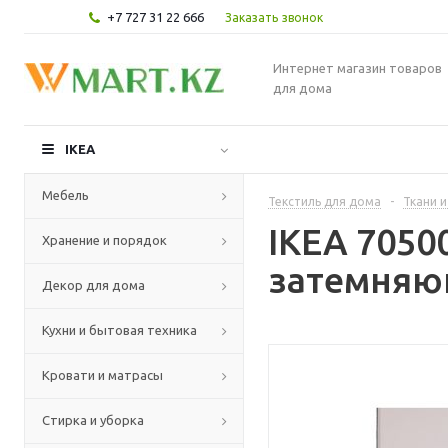
+7 727 31 22 666
Заказать звонок
Интернет магазин товаров
для дома
IKEA
Мебель
Текстиль для дома
-
Ткани и
IKEA 7050
Хранение и порядок
затемняю
Декор для дома
Кухни и бытовая техника
Кровати и матрасы
Стирка и уборка