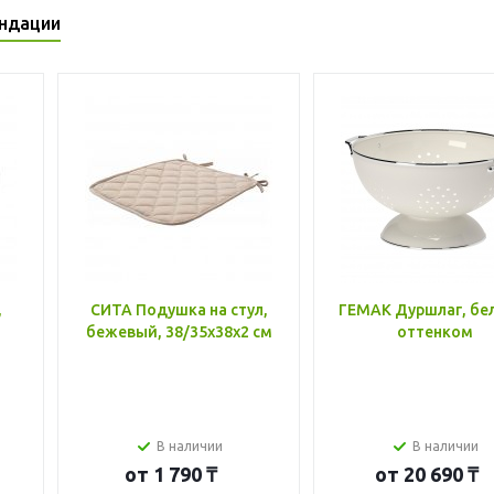
ндации
,
СИТА Подушка на стул,
ГЕМАК Дуршлаг, бе
бежевый, 38/35x38x2 см
оттенком
В наличии
В наличии
от
1 790 ₸
от
20 690 ₸