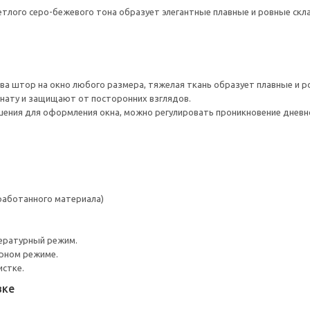
етлого серо-бежевого тона образует элегантные плавные и ровные ск
а штор на окно любого размера, тяжелая ткань образует плавные и р
нату и защищают от посторонних взглядов.
ения для оформления окна, можно регулировать проникновение дневног
работанного материала)
ературный режим.
урном режиме.
истке.
вке