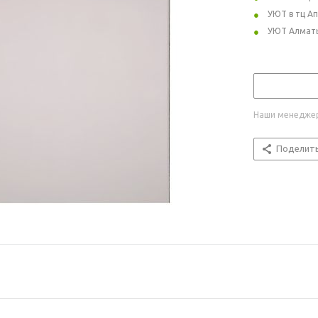
УЮТ в тц А
УЮТ Алмат
Наши менеджер
Поделит