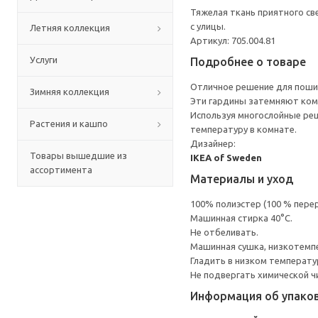
Тяжелая ткань приятного св
с улицы.
Летняя коллекция
Артикул: 705.004.81
Услуги
Подробнее о товаре
Отличное решение для пошив
Зимняя коллекция
Эти гардины затемняют ком
Используя многослойные реш
Растения и кашпо
температуру в комнате.
Дизайнер:
Товары вышедшие из
IKEA of Sweden
ассортимента
Материалы и уход
100% полиэстер (100 % пере
Машинная стирка 40°С.
Не отбеливать.
Машинная сушка, низкотемп
Гладить в низком температ
Не подвергать химической ч
Информация об упако