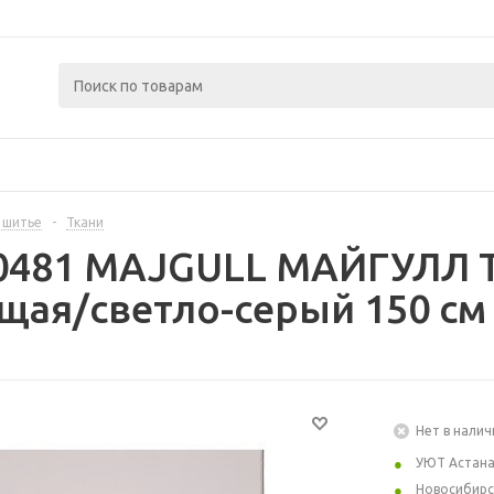
 шитье
-
Ткани
0481 MAJGULL МАЙГУЛЛ Т
щая/светло-серый 150 см
Нет в налич
УЮТ Астан
Новосибирс