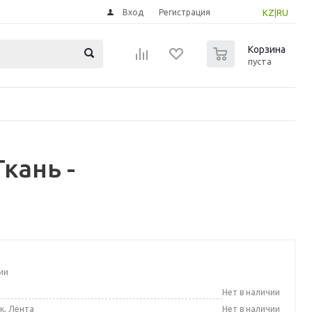
Вход
Регистрация
KZ
|
RU
0
Корзина
пуста
кань -
ии
а
Нет в наличии
к, Лента
Нет в наличии