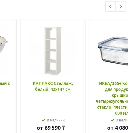
лый с
КАЛЛАКС Стеллаж,
ИКЕА/365+ Конт
белый, 42x147 см
для продукто
крышкой,
четырехугольной
стекло, пластик 
600 мл
В наличии
В наличи
от
69 590 ₸
от
4 080 ₸