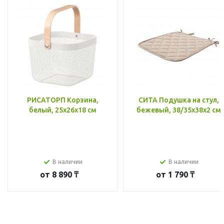
РИСАТОРП Корзина,
СИТА Подушка на стул,
белый, 25x26x18 см
бежевый, 38/35x38x2 см
В наличии
В наличии
от
8 890 ₸
от
1 790 ₸